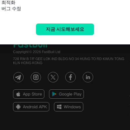
 최적화

및 버그 수정
지금 시도해보세요
Copyright © 2026 FastBull Ltd
728 RM B 7/F GEE LOK IND BLDG NO 34 HUNG TO RD KWUN TONG
KLN HONG KONG