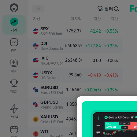
필터
자산
마지막
자산
자산
SPX
거래
7752.37
+42.42
+0.55%
S&P 500 Index
DJI
54062.94
+177.84
+0.33%
Dow Jones Industrial Average
견적
IXIC
26348.34
0.00
0.00%
NASDAQ Composite Index
복사
USDX
99.340
-0.410
-0.41%
US Dollar Index
EURUSD
1.15684
+0.00454
+0.39%
대회
Euro / US Dollar
GBPUSD
1.35019
+0.00492
+0.37%
Pound Sterling / US Dollar
XAUUSD
7x24
4346.05
+106.03
+2.50%
Gold / US Dollar
WTI
76.137
-1.202
-1.55%
Light Sweet Crude Oil