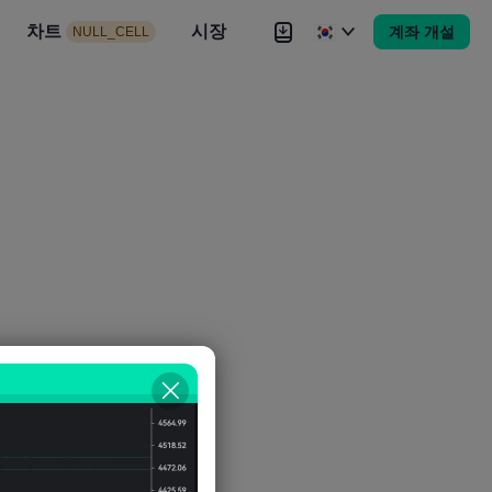
시장
차트
뉴스
전략
시장
대회
Brokers
더
계좌 개설
NULL_CELL
Brokers
더