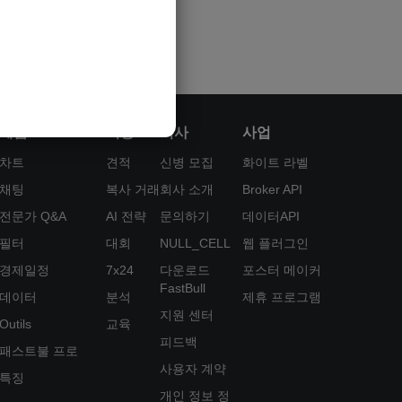
제품
기능
회사
사업
차트
견적
신병 모집
화이트 라벨
채팅
복사 거래
회사 소개
Broker API
전문가 Q&A
AI 전략
문의하기
데이터API
필터
대회
NULL_CELL
웹 플러그인
경제일정
7x24
다운로드
포스터 메이커
FastBull
데이터
분석
제휴 프로그램
지원 센터
Outils
교육
피드백
패스트불 프로
사용자 계약
특징
개인 정보 정