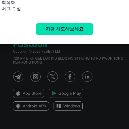
 최적화

및 버그 수정
지금 시도해보세요
Copyright © 2026 FastBull Ltd
728 RM B 7/F GEE LOK IND BLDG NO 34 HUNG TO RD KWUN TONG
KLN HONG KONG