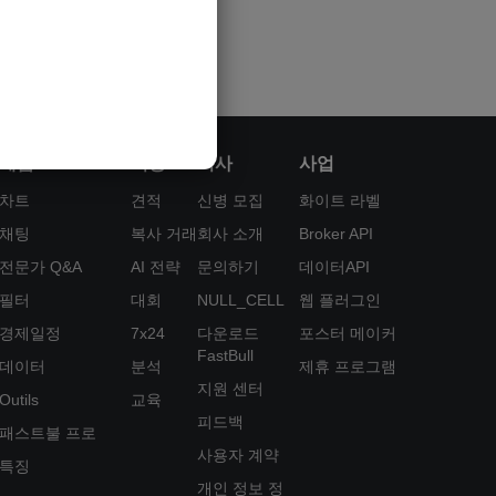
제품
기능
회사
사업
차트
견적
신병 모집
화이트 라벨
채팅
복사 거래
회사 소개
Broker API
전문가 Q&A
AI 전략
문의하기
데이터API
필터
대회
NULL_CELL
웹 플러그인
경제일정
7x24
다운로드
포스터 메이커
FastBull
데이터
분석
제휴 프로그램
지원 센터
Outils
교육
피드백
패스트불 프로
사용자 계약
특징
개인 정보 정