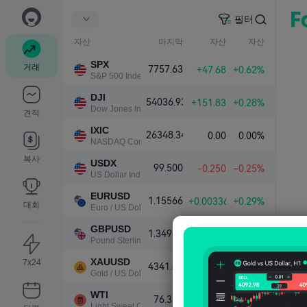
필터
자산
마지막
자산
자산
SPX
거래
7757.63
+47.68
+0.62%
S&P 500 Index
DJI
54036.93
+151.83
+0.28%
Dow Jones Industrial Average
견적
IXIC
26348.34
0.00
0.00%
NASDAQ Composite Index
복사
USDX
99.500
-0.250
-0.25%
US Dollar Index
EURUSD
1.15566
+0.00336
+0.29%
대회
Euro / US Dollar
GBPUSD
1.34910
+0.00383
+0.28%
Pound Sterling / US Dollar
XAUUSD
7x24
4341.81
+101.79
+2.40%
Gold / US Dollar
WTI
76.339
-1.000
-1.29%
Light Sweet Crude Oil