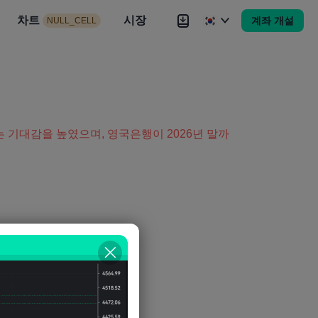
시장
차트
뉴스
전략
시장
대회
Brokers
더
계좌 개설
NULL_CELL
Brokers
더
기대감을 높였으며, 영국은행이 2026년 말까