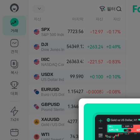
필터
자산
마지막
자산
자산
SPX
거래
7723.56
-12.97
-0.17%
S&P 500 Index
DJI
54349.12
+263.24
+0.49%
Dow Jones Industrial Average
견적
IXIC
26363.43
-221.57
-0.83%
NASDAQ Composite Index
복사
USDX
99.590
+0.100
+0.10%
US Dollar Index
EURUSD
1.15427
-0.00087
-0.08%
대회
Euro / US Dollar
GBPUSD
1.34639
-0.00018
-0.01%
Pound Sterling / US Dollar
XAUUSD
7x24
4277.61
+30.00
+0.71%
Gold / US Dollar
WTI
74.363
+0.091
+0.12%
Light Sweet Crude Oil