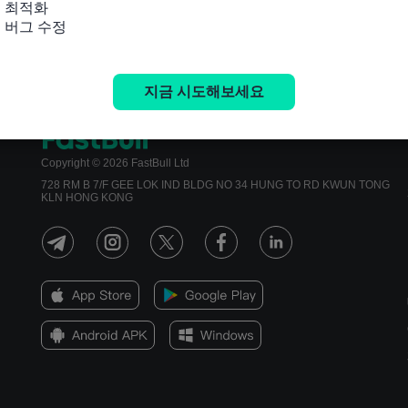
 최적화

및 버그 수정
지금 시도해보세요
Copyright © 2026 FastBull Ltd
728 RM B 7/F GEE LOK IND BLDG NO 34 HUNG TO RD KWUN TONG
KLN HONG KONG