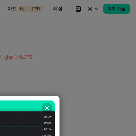
시장
차트
뉴스
전략
시장
대회
Brokers
더
계좌 개설
NULL_CELL
Brokers
더
상승 149.375