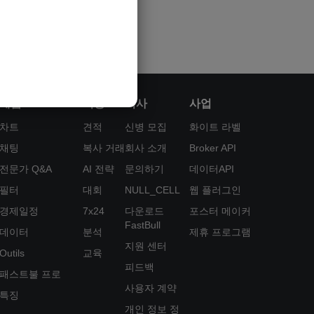
제품
기능
회사
사업
차트
견적
신병 모집
화이트 라벨
채팅
복사 거래
회사 소개
Broker API
전문가 Q&A
AI 전략
문의하기
데이터API
필터
대회
NULL_CELL
웹 플러그인
경제일정
7x24
다운로드
포스터 메이커
FastBull
데이터
분석
제휴 프로그램
지원 센터
Outils
교육
피드백
패스트불 프로
사용자 계약
특징
개인 정보 정