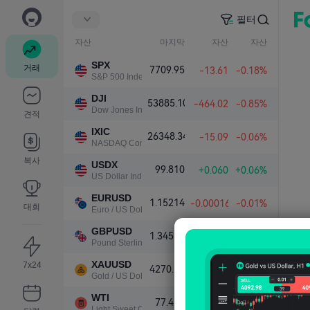
필터
자산
마지막
자산
자산
SPX
거래
7709.95
-13.61
-0.18%
S&P 500 Index
DJI
53885.10
-464.02
-0.85%
Dow Jones Industrial Average
견적
IXIC
26348.34
-15.09
-0.06%
NASDAQ Composite Index
복사
USDX
99.810
+0.060
+0.06%
US Dollar Index
EURUSD
1.15214
-0.00016
-0.01%
대회
Euro / US Dollar
GBPUSD
1.34514
-0.00013
-0.01%
Pound Sterling / US Dollar
XAUUSD
7x24
4270.33
+30.31
+0.71%
Gold / US Dollar
WTI
77.425
+0.086
+0.11%
Light Sweet Crude Oil