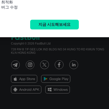
 최적화

및 버그 수정
지금 시도해보세요
Copyright © 2026 FastBull Ltd
728 RM B 7/F GEE LOK IND BLDG NO 34 HUNG TO RD KWUN TONG
KLN HONG KONG