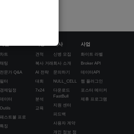
제품
기능
회사
사업
차트
견적
신병 모집
화이트 라벨
채팅
복사 거래
회사 소개
Broker API
전문가 Q&A
AI 전략
문의하기
데이터API
필터
대회
NULL_CELL
웹 플러그인
경제일정
7x24
다운로드
포스터 메이커
FastBull
데이터
분석
제휴 프로그램
지원 센터
Outils
교육
피드백
패스트불 프로
사용자 계약
특징
개인 정보 정