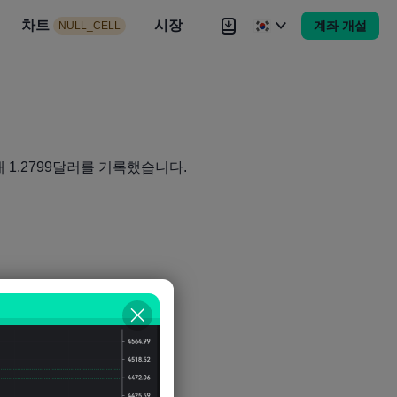
시장
차트
뉴스
전략
시장
대회
Brokers
더
계좌 개설
NULL_CELL
Brokers
더
 1.2799달러를 기록했습니다.