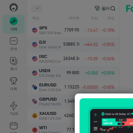
필터
자산
마지막
자산
자산
SPX
거래
7709.95
-13.61
-0.18%
S&P 500 Index
DJI
53885.10
-464.02
-0.85%
Dow Jones Industrial Average
견적
IXIC
26348.34
-15.09
-0.06%
NASDAQ Composite Index
복사
USDX
99.800
+0.050
+0.05%
US Dollar Index
EURUSD
1.15225
-0.00005
-0.00%
대회
Euro / US Dollar
GBPUSD
1.34517
-0.00010
-0.01%
Pound Sterling / US Dollar
XAUUSD
7x24
4260.48
+20.46
+0.48%
Gold / US Dollar
WTI
77.178
-0.161
-0.21%
Light Sweet Crude Oil