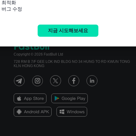
 최적화

및 버그 수정
지금 시도해보세요
Copyright © 2026 FastBull Ltd
728 RM B 7/F GEE LOK IND BLDG NO 34 HUNG TO RD KWUN TONG
KLN HONG KONG