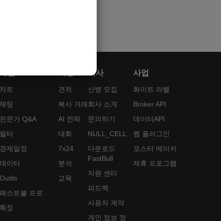
제품
기능
회사
사업
차트
견적
신병 모집
화이트 라벨
채팅
복사 거래
회사 소개
Broker API
전문가 Q&A
AI 전략
문의하기
데이터API
필터
대회
NULL_CELL
웹 플러그인
경제일정
7x24
다운로드
포스터 메이커
FastBull
데이터
분석
제휴 프로그램
지원 센터
Outils
교육
피드백
패스트불 프로
사용자 계약
특징
개인 정보 정