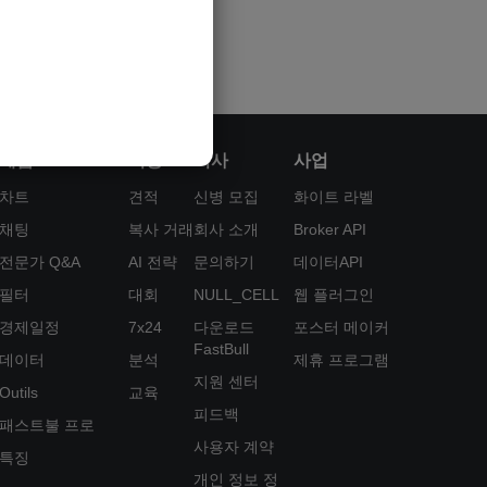
제품
기능
회사
사업
차트
견적
신병 모집
화이트 라벨
채팅
복사 거래
회사 소개
Broker API
전문가 Q&A
AI 전략
문의하기
데이터API
필터
대회
NULL_CELL
웹 플러그인
경제일정
7x24
다운로드
포스터 메이커
FastBull
데이터
분석
제휴 프로그램
지원 센터
Outils
교육
피드백
패스트불 프로
사용자 계약
특징
개인 정보 정