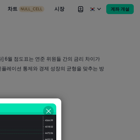
시장
차트
뉴스
전략
시장
대회
Brokers
더
계좌 개설
NULL_CELL
Brokers
더
] 6월 점도표는 연준 위원들 간의 금리 차이가
 인플레이션 통제와 경제 성장의 균형을 맞추는 방