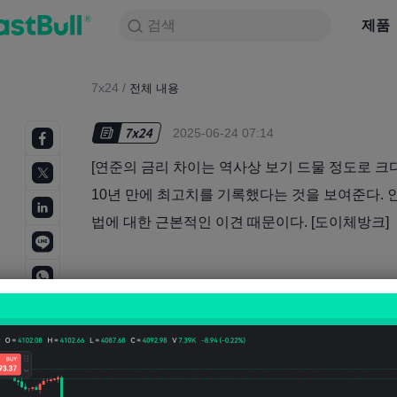
검색
검색
제품
차트
제품
NULL_CELL
뉴스
전략
대회
7x24
/
전체 내용
2025-06-24 07:14
[연준의 금리 차이는 역사상 보기 드물 정도로 크다
10년 만에 최고치를 기록했다는 것을 보여준다.
법에 대한 근본적인 이견 때문이다. [도이체방크]