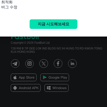
 최적화

및 버그 수정
지금 시도해보세요
Copyright © 2026 FastBull Ltd
728 RM B 7/F GEE LOK IND BLDG NO 34 HUNG TO RD KWUN TONG
KLN HONG KONG