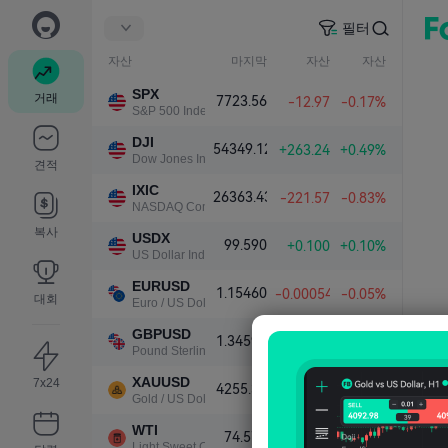
필터
자산
마지막
자산
자산
SPX
거래
7723.56
-12.97
-0.17%
S&P 500 Index
DJI
54349.12
+263.24
+0.49%
Dow Jones Industrial Average
견적
IXIC
26363.43
-221.57
-0.83%
NASDAQ Composite Index
복사
USDX
99.590
+0.100
+0.10%
US Dollar Index
EURUSD
1.15460
-0.00054
-0.05%
대회
Euro / US Dollar
GBPUSD
1.34595
-0.00062
-0.05%
Pound Sterling / US Dollar
XAUUSD
7x24
4255.30
+7.69
+0.18%
Gold / US Dollar
WTI
74.578
+0.306
+0.41%
Light Sweet Crude Oil