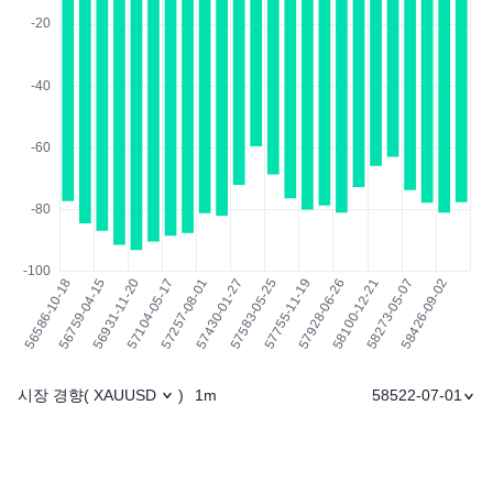
시장 경향
1m
58522-07-01
(
XAUUSD
)