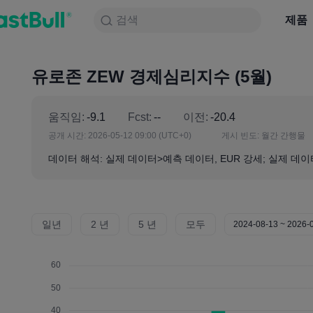
검색
검색
제품
차트
제품
NULL_CELL
뉴스
전략
대회
유로존 ZEW 경제심리지수 (5월)
움직임:
-9.1
Fcst:
--
이전:
-20.4
공개 시간:
2026-05-12 09:00
(UTC+0)
게시 빈도:
월간 간행물
데이터 해석: 실제 데이터>예측 데이터, EUR 강세; 실제 데이
일년
2 년
5 년
모두