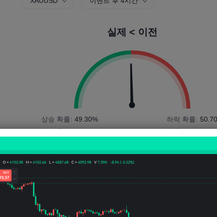
XAUUSD
이벤트 후 4시간
실제 < 이전
상승 확률:
49.30%
하락 확률:
50.7
상승 횟수:
35
방울 수:
36
평균 변동성:
-235
Points
(-0.11%)
가격 차트