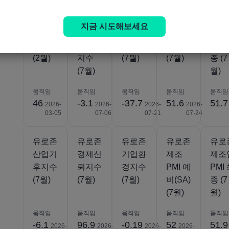
유로존
유로존
유로존
유로존
유로
IHS 마
Sentix
ZEW
서비스
서비
지금 시도해보세요
킷 건
투자자
경제상
PMI 예
산업
설 PMI
신뢰
태지수
비(SA)
PMI
(2월)
지수
(7월)
(7월)
종 (7
(7월)
월)
움직임
움직임
움직임
움직임
움직임
46
-3.1
-37.7
51.6
51.7
2026-
2026-
2026-
2026-
03-05
07-06
07-21
07-24
유로존
유로존
유로존
유로존
유로
산업기
경제신
기업환
제조
제조
후지수
뢰지수
경지수
PMI 예
PMI
(7월)
(7월)
(7월)
비(SA)
종 (7
(7월)
월)
움직임
움직임
움직임
움직임
움직임
-6.1
96.9
-0.19
52
51.9
2026-
2026-
2026-
2026-