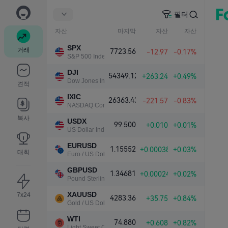
필터
자산
마지막
자산
자산
SPX
거래
7723.56
-12.97
-0.17%
S&P 500 Index
DJI
54349.12
+263.24
+0.49%
Dow Jones Industrial Average
견적
IXIC
26363.43
-221.57
-0.83%
NASDAQ Composite Index
복사
USDX
99.500
+0.010
+0.01%
US Dollar Index
EURUSD
1.15552
+0.00038
+0.03%
대회
Euro / US Dollar
GBPUSD
1.34681
+0.00024
+0.02%
Pound Sterling / US Dollar
XAUUSD
7x24
4283.36
+35.75
+0.84%
Gold / US Dollar
WTI
74.880
+0.608
+0.82%
Light Sweet Crude Oil