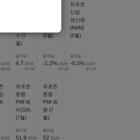
존
유로존
유로존
유로존
스
서비스
산업생
산업
산업
산
생산량
 최
번영지
(YoY)
(MoM)
수 (7
(5월)
(5월)
월)
움직임
움직임
움직임
4.7
-1.2%
-0.2%
2026-
2026-
2026-
2026-
08-05
07-30
07-15
07-15
존
유로존
유로존
업
종합
종합
 최
PMI 예
PMI 최
비(SA)
종 (7
(7월)
월)
움직임
움직임
51.9
52
2026-
2026-
2026-