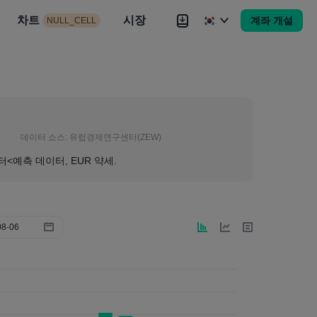
시장
차트
뉴스
전략
시장
대회
Brokers
더
계좌 개설
NULL_CELL
Brokers
더
데이터 소스:
유럽경제연구센터(ZEW)
터<예측 데이터, EUR 약세.