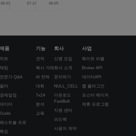
08-03
07-24
08-05
제품
기능
회사
사업
차트
견적
신병 모집
화이트 라벨
채팅
복사 거래
회사 소개
Broker API
전문가 Q&A
AI 전략
문의하기
데이터API
필터
대회
NULL_CELL
웹 플러그인
경제일정
7x24
다운로드
포스터 메이커
FastBull
데이터
분석
제휴 프로그램
지원 센터
Outils
교육
피드백
패스트불 프로
사용자 계약
특징