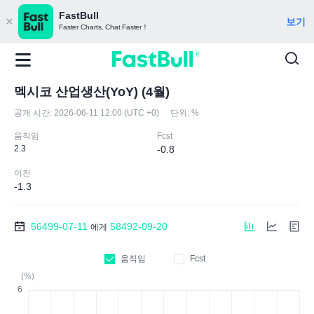
FastBull
보기
Faster Charts, Chat Faster！
멕시코 산업생산(YoY) (4월)
공개 시간:
2026-06-11 12:00 (UTC +0)
단위:
%
움직임
Fcst
2.3
-0.8
이전
-1.3
56499-07-11
58492-09-20
에게
움직임
Fcst
(%)