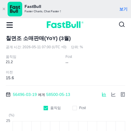
FastBull
보기
Faster Charts, Chat Faster！
칠면조 소매판매(YoY) (3월)
공개 시간:
2026-05-11 07:00 (UTC +0)
단위:
%
움직임
Fcst
21.2
--
이전
15.6
56496-03-19
58500-05-13
에게
움직임
Fcst
(%)