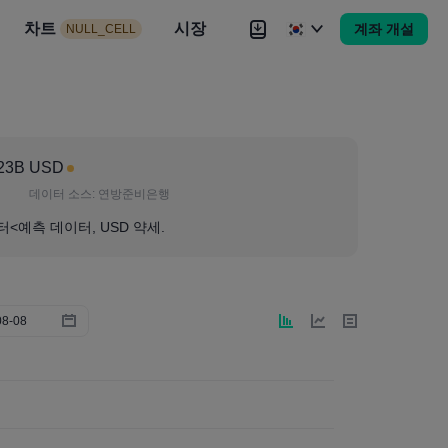
시장
차트
뉴스
전략
시장
대회
Brokers
더
계좌 개설
NULL_CELL
Brokers
더
.23B USD
데이터 소스:
연방준비은행
터<예측 데이터, USD 약세.