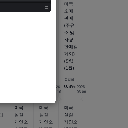
미국
미국
미국
소매판
소매판
소매
매
매
판매
(YoY)
(MoM)
(주유
(6월)
(6월)
소 및
차량
판매점
제외)
(SA)
(1월)
움직임
움직임
움직임
.553B
2026-
6.7%
0.2%
0.3%
2026-
2026-
2026-
07-16
D
07-16
07-16
03-06
미국
미국
미국
업
실질
실질
실질
개인소
개인소
개인소