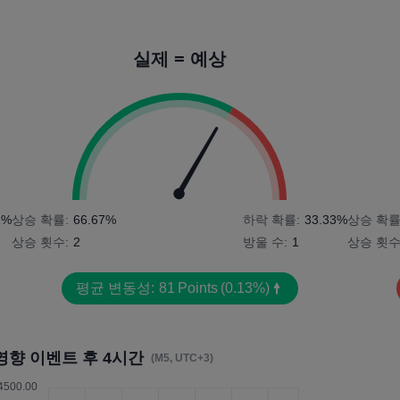
실제 = 예상
2%
상승 확률:
66.67%
하락 확률:
33.33%
상승 확률
상승 횟수:
2
방울 수:
1
상승 횟수
평균 변동성:
81
Points
(0.13%)
영향 이벤트 후 4시간
(M5, UTC+3)