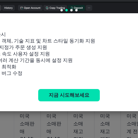
미국
미국
미국
미국
미국
주간
블룸버
핵심
핵심
소매
ICSC-
그 주
소매
소매판
판매
골드만
간 소
판매
매
(6월)
출시

체인점
비자
(6월)
(MoM)
잉 객체, 기술 지표 및 차트 스타일 동기화 지원

매출
신뢰
(6월)
지정가 주문 생성 지원

(YoY)
지수
소 속도 사용자 설정 지원

 여러 계산 기간을 동시에 설정 지원

 최적화

및 버그 수정
움직임
움직임
움직임
움직임
움직임
625.024B
768
2026-
-4.7%
47.9
-0.2%
2020-
2021-
2026-
지금 시도해보세요
07-16
USD
US
08-25
12-23
07-16
미국
미국
미국
미국
미국
소매판
소매판
소매
소매
소매
매
매
재고
재고
계 전