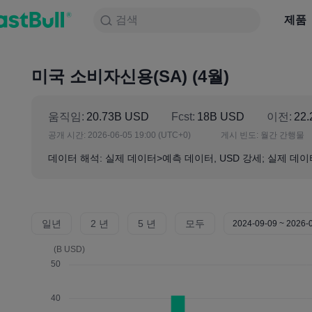
검색
검색
제품
차트
제품
NULL_CELL
뉴스
전략
대회
미국 소비자신용(SA) (4월)
움직임:
20.73B USD
Fcst:
18B USD
이전:
22
공개 시간:
2026-06-05 19:00
(UTC+0)
게시 빈도:
월간 간행물
데이터 해석: 실제 데이터>예측 데이터, USD 강세; 실제 데이
일년
2 년
5 년
모두