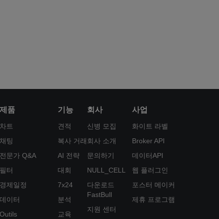
제품
기능
회사
사업
차트
견적
신병 모집
화이트 라벨
채팅
복사 거래
회사 소개
Broker API
전문가 Q&A
AI 전략
문의하기
데이터API
필터
대회
NULL_CELL
웹 플러그인
경제일정
7x24
다운로드
포스터 메이커
FastBull
데이터
분석
제휴 프로그램
지원 센터
Outils
교육