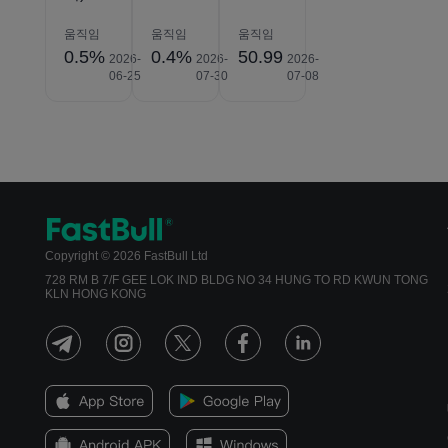
움직임
움직임
움직임
0.5%
0.4%
50.99
2026-
2026-
2026-
06-25
07-30
07-08
Copyright © 2026 FastBull Ltd
728 RM B 7/F GEE LOK IND BLDG NO 34 HUNG TO RD KWUN TONG
KLN HONG KONG