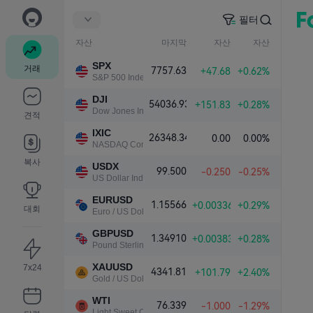
필터
자산
마지막
자산
자산
SPX
거래
7757.63
+47.68
+0.62%
S&P 500 Index
DJI
54036.93
+151.83
+0.28%
Dow Jones Industrial Average
견적
IXIC
26348.34
0.00
0.00%
NASDAQ Composite Index
복사
USDX
99.500
-0.250
-0.25%
US Dollar Index
EURUSD
1.15566
+0.00336
+0.29%
대회
Euro / US Dollar
GBPUSD
1.34910
+0.00383
+0.28%
Pound Sterling / US Dollar
XAUUSD
7x24
4341.81
+101.79
+2.40%
Gold / US Dollar
WTI
76.339
-1.000
-1.29%
Light Sweet Crude Oil