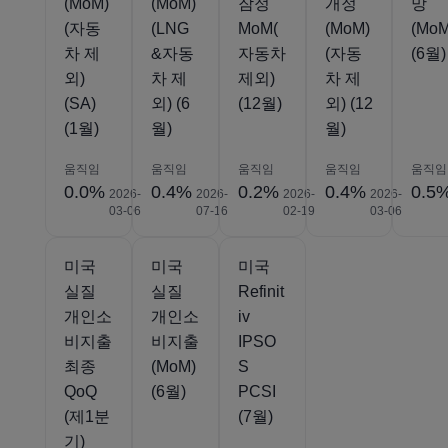
(MoM)
(MoM)
잠정
개정
망
(자동
(LNG
MoM(
(MoM)
(MoM
차 제
&자동
자동차
(자동
(6월)
외)
차 제
제외)
차 제
(SA)
외) (6
(12월)
외) (12
(1월)
월)
월)
움직임
움직임
움직임
움직임
움직임
0.0%
0.4%
0.2%
0.4%
0.5
2026-
2026-
2026-
2026-
03-06
07-16
02-19
03-06
미국
미국
미국
실질
실질
Refinit
개인소
개인소
iv
비지출
비지출
IPSO
최종
(MoM)
S
QoQ
(6월)
PCSI
(제1분
(7월)
기)