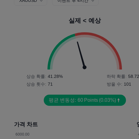
XAUUSD
이벤트 후 4시간
실제 < 예상
상승 확률:
41.28%
하락 확률:
58.7
상승 횟수:
71
방울 수:
101
평균 변동성:
60
Points
(0.03%)
가격 차트