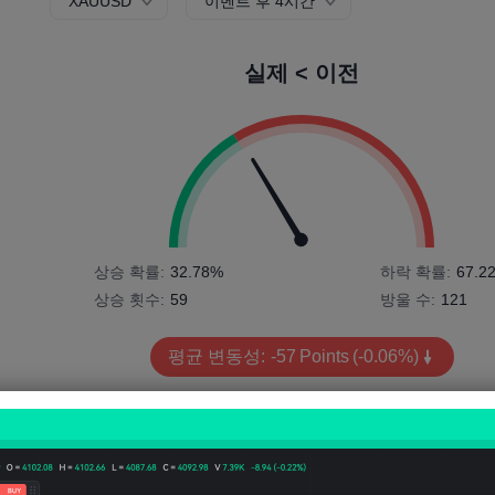
XAUUSD
이벤트 후 4시간
실제 < 이전
상승 확률:
32.78%
하락 확률:
67.2
상승 횟수:
59
방울 수:
121
평균 변동성:
-57
Points
(-0.06%)
가격 차트