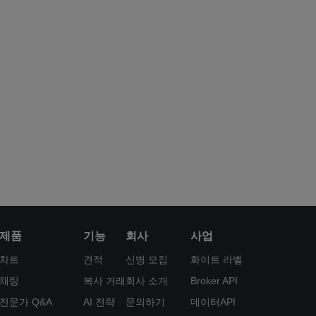
제품
기능
회사
사업
차트
견적
신병 모집
화이트 라벨
채팅
복사 거래
회사 소개
Broker API
전문가 Q&A
AI 전략
문의하기
데이터API