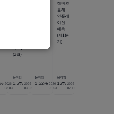
조
칠면조
칠면조
칠면조
자
CPI(에
PPI 엄
올해
지
너지,
마 (7
인플레
식품,
월)
이션
)
음료,
예측
담배
(제1분
및 금
기)
제외)
(2월)
움직임
움직임
움직임
8%
1.5%
1.52%
16%
2026-
2026-
2026-
2026-
08-03
03-03
08-03
02-12