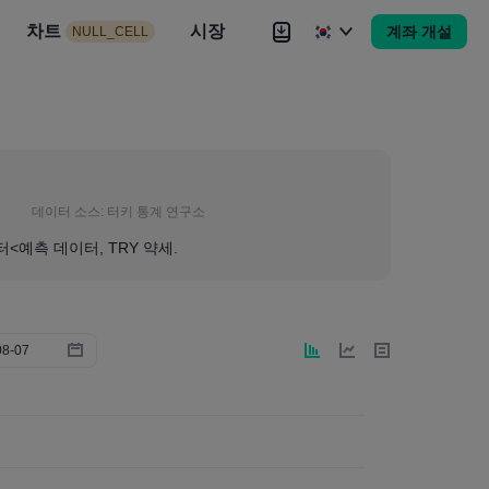
시장
차트
뉴스
전략
시장
대회
Brokers
더
계좌 개설
NULL_CELL
Brokers
더
데이터 소스:
터키 통계 연구소
<예측 데이터, TRY 약세.