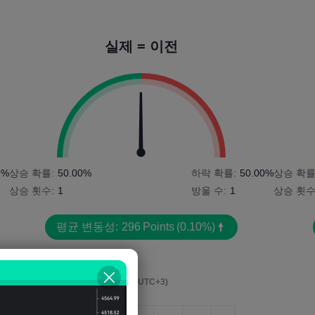
실제 = 이전
2%
상승 확률:
50.00%
하락 확률:
50.00%
상승 확률
상승 횟수:
1
방울 수:
1
상승 횟수
평균 변동성:
296
Points
(0.10%)
영향 이벤트 후 4시간
(M5, UTC+3)