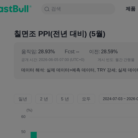
검색
검색
제품
차트
제품
NULL_CELL
뉴스
전략
대회
칠면조 PPI(전년 대비) (5월)
움직임:
28.93%
Fcst:
--
이전:
28.59%
공개 시간:
2026-06-05 07:00
(UTC+0)
게시 빈도:
월간 간행물
데이터 해석: 실제 데이터>예측 데이터, TRY 강세; 실제 데이터
일년
2 년
5 년
모두