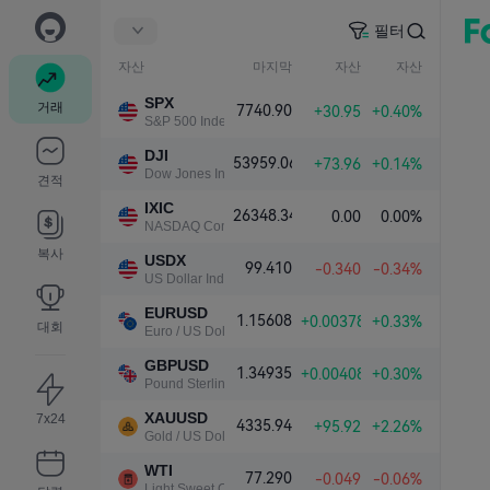
필터
자산
마지막
자산
자산
SPX
거래
7740.90
+30.95
+0.40%
S&P 500 Index
DJI
53959.06
+73.96
+0.14%
Dow Jones Industrial Average
견적
IXIC
26348.34
0.00
0.00%
NASDAQ Composite Index
복사
USDX
99.410
-0.340
-0.34%
US Dollar Index
EURUSD
1.15608
+0.00378
+0.33%
대회
Euro / US Dollar
GBPUSD
1.34935
+0.00408
+0.30%
Pound Sterling / US Dollar
XAUUSD
7x24
4335.94
+95.92
+2.26%
Gold / US Dollar
WTI
77.290
-0.049
-0.06%
Light Sweet Crude Oil