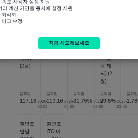
소 속도 사용자 설정 지원

칠면조
칠면조
칠면조
칠면조
칠면
 여러 계산 기간을 동시에 설정 지원

CPI(에
CPI(S
소비자
CPI
소비
 최적화

너지,
A 아
물가지
YoY(
물가
및 버그 수정
식품,
님) (2
수
에너
수
음료,
월)
(YoY)
지, 식
(MoM
담배
(7월)
품, 음
(7월)
지금 시도해보세요
및 금
료, 담
제외)
배 및
(2월)
금 제
외) (2
월)
움직임
움직임
움직임
움직임
움직임
117.16
119.16
31.75%
29.5%
1.7
2026-
2026-
2026-
2026-
03-03
03-03
08-03
03-03
칠면조
칠면조
연말
ITO 이