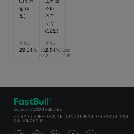
CPI 전
스탄불
망 (6
소매
월)
가격
지수
(12월)
움직임
움직임
29.14%
2.94%
2026-
2023-
06-12
01-01
Copyright © 2026 FastBull Ltd
728 RM B 7/F GEE LOK IND BLDG NO 34 HUNG TO RD KWUN TONG
KLN HONG KONG