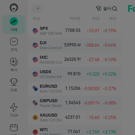
필터
자산
마지막
자산
자산
SPX
거래
7708.55
-15.01
-0.19%
S&P 500 Index
DJI
53990.48
-358.64
-0.66%
Dow Jones Industrial Average
견적
IXIC
26335.95
-27.48
-0.10%
NASDAQ Composite Index
복사
USDX
99.810
+0.320
+0.32%
US Dollar Index
EURUSD
1.15206
-0.00308
-0.27%
대회
Euro / US Dollar
GBPUSD
1.34543
-0.00114
-0.08%
Pound Sterling / US Dollar
XAUUSD
7x24
4237.01
-10.60
-0.25%
Gold / US Dollar
WTI
77.041
+2.769
+3.73%
Light Sweet Crude Oil