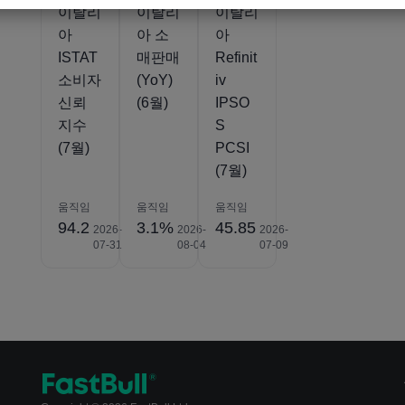
이탈리
이탈리
이탈리
아
아 소
아
ISTAT
매판매
Refinit
소비자
(YoY)
iv
신뢰
(6월)
IPSO
지수
S
(7월)
PCSI
(7월)
움직임
움직임
움직임
94.2
3.1%
45.85
2026-
2026-
2026-
07-31
08-04
07-09