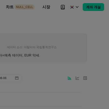
시장
차트
뉴스
전략
시장
대회
Brokers
더
계좌 개설
NULL_CELL
Brokers
더
데이터 소스:
이탈리아 국립통계연구소
터<예측 데이터, EUR 약세.