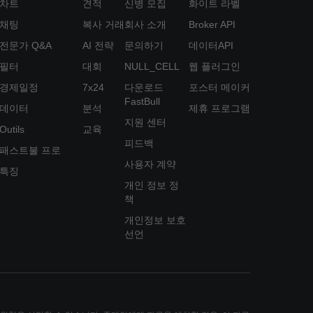
차트
견적
신병 모집
화이트 라벨
채팅
복사 거래
회사 소개
Broker API
전문가 Q&A
AI 전략
문의하기
데이터API
필터
대회
NULL_CELL
웹 플러그인
경제일정
7x24
다운로드
포스터 메이커
FastBull
데이터
분석
제휴 프로그램
지원 센터
Outils
교육
피드백
패스트불 프로
사용자 계약
특징
개인 정보 정
책
개인정보 보호
선언