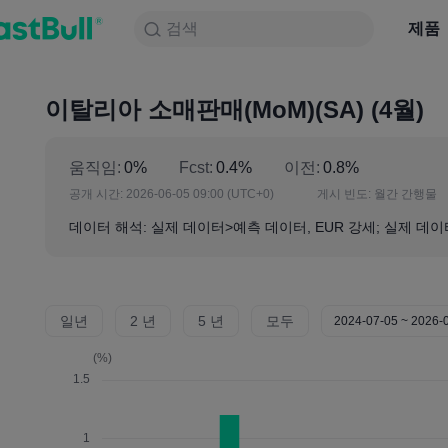
검색
검색
제품
차트
제품
NULL_CELL
뉴스
전략
대회
이탈리아 소매판매(MoM)(SA) (4월)
움직임:
0%
Fcst:
0.4%
이전:
0.8%
공개 시간:
2026-06-05 09:00
(UTC+0)
게시 빈도:
월간 간행물
데이터 해석: 실제 데이터>예측 데이터, EUR 강세; 실제 데이
일년
2 년
5 년
모두