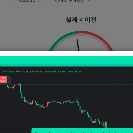
XAUUSD
이벤트 후 4시간
실제 < 이전
상승 확률:
45.19%
하락 확률:
54.8
상승 횟수:
61
방울 수:
74
평균 변동성:
-80
Points
(-0.02%)
가격 차트