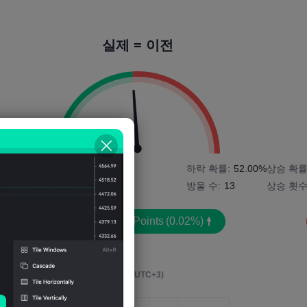
실제 = 이전
1%
상승 확률:
48.00%
하락 확률:
52.00%
상승 확률
상승 횟수:
12
방울 수:
13
상승 횟수
평균 변동성:
1
Points
(0.02%)
영향 이벤트 후 4시간
(M5, UTC+3)