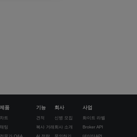
제품
기능
회사
사업
차트
견적
신병 모집
화이트 라벨
채팅
복사 거래
회사 소개
Broker API
전문가 Q&A
AI 전략
문의하기
데이터API