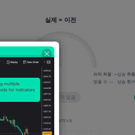
실제 = 이전
0%
상승 확률:
--
하락 확률:
--
상승 확률
상승 횟수:
--
방울 수:
--
상승 횟수
데이터가 없음
영향 이벤트 후 4시간
(M5, UTC+3)