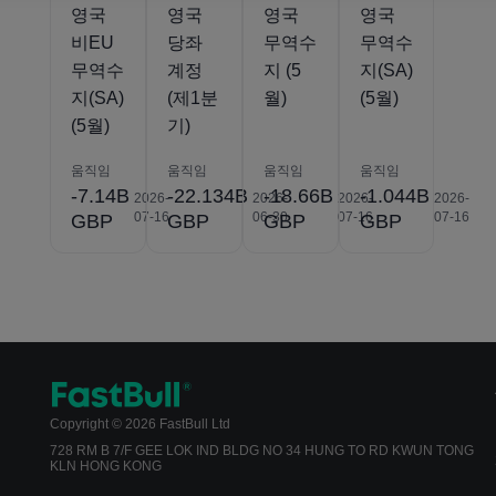
영국
영국
영국
영국
비EU
당좌
무역수
무역수
무역수
계정
지 (5
지(SA)
지(SA)
(제1분
월)
(5월)
(5월)
기)
움직임
움직임
움직임
움직임
-7.14B
-22.134B
-18.66B
-1.044B
2026-
2026-
2026-
2026-
07-16
06-30
07-16
07-16
GBP
GBP
GBP
GBP
Copyright © 2026 FastBull Ltd
728 RM B 7/F GEE LOK IND BLDG NO 34 HUNG TO RD KWUN TONG
KLN HONG KONG