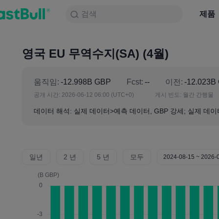
검색
검색
제품
차트
제품
NULL_CELL
뉴스
전략
대회
영국 EU 무역수지(SA) (4월)
움직임:
-12.998B GBP
Fcst:
--
이전:
-12.023B
공개 시간:
2026-06-12 06:00
(UTC+0)
게시 빈도:
월간 간행물
데이터 해석: 실제 데이터>예측 데이터, GBP 강세; 실제 데이
일년
2 년
5 년
모두