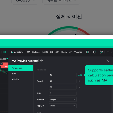
XAUUSD
이벤트 후 4시간
실제 < 이전
상승 확률:
60.00%
하락 확률:
40.0
상승 횟수:
24
방울 수:
16
평균 변동성:
129
Points
(0.04%)
가격 차트