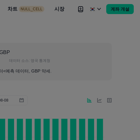
시장
차트
뉴스
전략
시장
대회
Brokers
더
계좌 개설
NULL_CELL
Brokers
더
 GBP
데이터 소스:
영국 통계청
터<예측 데이터, GBP 약세.