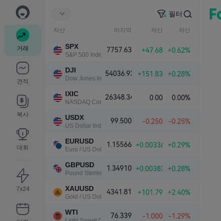
필터
자산
마지막
자산
자산
SPX
거래
7757.63
+47.68
+0.62%
S&P 500 Index
DJI
54036.93
+151.83
+0.28%
Dow Jones Industrial Average
견적
IXIC
26348.34
0.00
0.00%
NASDAQ Composite Index
복사
USDX
99.500
-0.250
-0.25%
US Dollar Index
EURUSD
1.15566
+0.00336
+0.29%
대회
Euro / US Dollar
GBPUSD
1.34910
+0.00383
+0.28%
Pound Sterling / US Dollar
XAUUSD
7x24
4341.81
+101.79
+2.40%
Gold / US Dollar
WTI
76.339
-1.000
-1.29%
Light Sweet Crude Oil