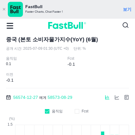
FastBull
보기
Faster Charts, Chat Faster！
중국 (본토 소비자물가지수(YoY) (6월)
공개 시간:
2025-07-09 01:30 (UTC +0)
단위:
%
움직임
Fcst
0.1
-0.1
이전
-0.1
56574-12-27
58573-08-29
에게
움직임
Fcst
(%)