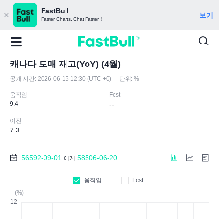
FastBull
보기
Faster Charts, Chat Faster！
캐나다 도매 재고(YoY) (4월)
공개 시간:
2026-06-15 12:30 (UTC +0)
단위:
%
움직임
Fcst
9.4
--
이전
7.3
56592-09-01
58506-06-20
에게
움직임
Fcst
(%)