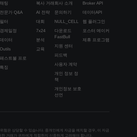
채팅
복사 거래
회사 소개
Broker API
전문가 Q&A
AI 전략
문의하기
데이터API
필터
대회
NULL_CELL
웹 플러그인
경제일정
7x24
다운로드
포스터 메이커
FastBull
데이터
분석
제휴 프로그램
지원 센터
Outils
교육
피드백
패스트불 프로
사용자 계약
특징
개인 정보 정
책
개인정보 보호
선언
손실 위험은 상당할 수 있습니다. 중개인에게 자금을 예치할 경우, 이 자금
그러한 거래가 귀하에게 적합한지 신중하게 고려해야 합니다.