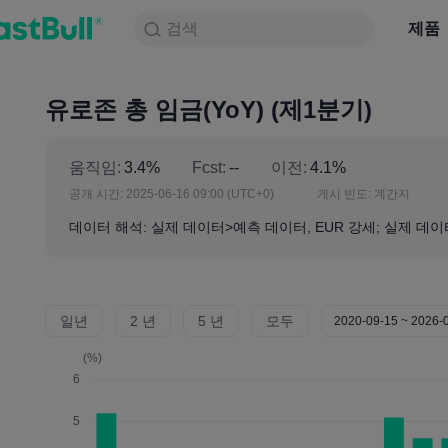
검색
검색
제품
차트
제품
NULL_CELL
뉴스
전략
대회
유로존 총 임금(YoY) (제1분기)
움직임:
3.4%
Fcst:
--
이전:
4.1%
공개 시간:
2025-06-16 09:00
(UTC+0)
게시 빈도:
계간지
데이터 해석: 실제 데이터>예측 데이터, EUR 강세; 실제 데이
일년
2 년
5 년
모두