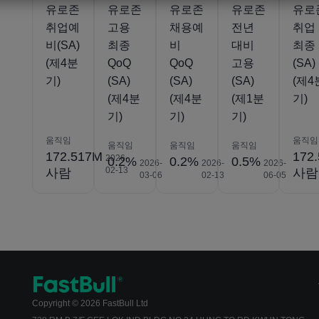
유로존
유로존
유로존
유로존
유로
취업예
고용
채용예
전년
취업
비(SA)
최종
비
대비
최종
(제4분
QoQ
QoQ
고용
(SA)
기)
(SA)
(SA)
(SA)
(제4
(제4분
(제4분
(제1분
기)
기)
기)
기)
움직임
움직임
움직임
움직임
움직임
172.517M
172
2026-
0.2%
0.2%
0.5%
2026-
2026-
2026-
02-13
사람
사람
03-06
02-13
06-05
Copyright © 2026 FastBull Ltd