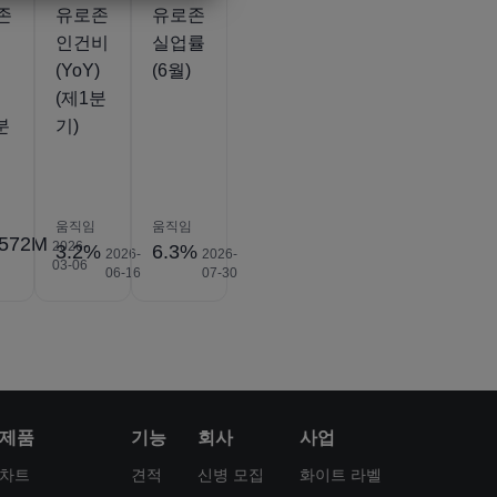
존
유로존
유로존
인건비
실업률
(YoY)
(6월)
(제1분
분
기)
움직임
움직임
.572M
2026-
3.2%
6.3%
2026-
2026-
03-06
06-16
07-30
제품
기능
회사
사업
차트
견적
신병 모집
화이트 라벨