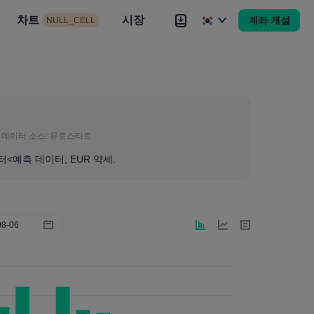
시장
차트
뉴스
전략
시장
대회
Brokers
더
계좌 개설
NULL_CELL
Brokers
더
데이터 소스:
유로스타트
터<예측 데이터, EUR 약세.