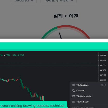
XAUUSD
이벤트 후 4시간
실제 < 이전
상승 확률:
40.00%
하락 확률:
60.0
상승 횟수:
8
방울 수:
12
평균 변동성:
115
Points
(0.03%)
가격 차트