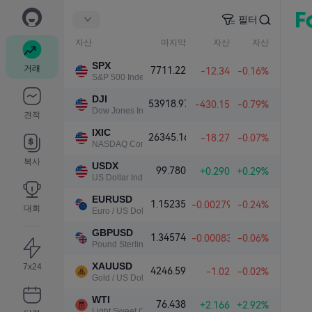
필터
자산
마지막
자산
자산
SPX
거래
7711.22
-12.34
-0.16%
S&P 500 Index
DJI
53918.97
-430.15
-0.79%
Dow Jones Industrial Average
견적
IXIC
26345.16
-18.27
-0.07%
NASDAQ Composite Index
복사
USDX
99.780
+0.290
+0.29%
US Dollar Index
EURUSD
1.15235
-0.00279
-0.24%
대회
Euro / US Dollar
GBPUSD
1.34574
-0.00083
-0.06%
Pound Sterling / US Dollar
XAUUSD
7x24
4246.59
-1.02
-0.02%
Gold / US Dollar
WTI
76.438
+2.166
+2.92%
Light Sweet Crude Oil