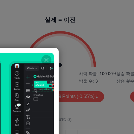
실제 = 이전
0%
상승 확률:
0.00%
하락 확률:
100.00%
상승 확률
상승 횟수:
0
방울 수:
3
상승 횟수
평균 변동성:
-2899
Points
(-0.65%)
영향 이벤트 후 4시간
(M5, UTC+3)