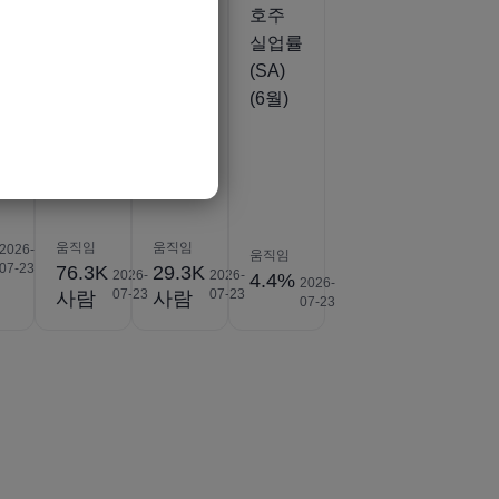
호주
호주
호주
제
고용
정규직
실업률
QoQ
고용
(SA)
(6월)
(SA)
(6월)
(6월)
움직임
움직임
2026-
움직임
07-23
76.3K
29.3K
2026-
2026-
4.4%
2026-
07-23
07-23
사람
사람
07-23