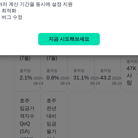
 여러 계산 기간을 동시에 설정 지원

호주
호주
호주
호주
호주
 최적화

ANZ
ANZ
DEE
DEE
시간
및 버그 수정
총 구
총 구
WR 숙
WR 기
취업
인공고
인 광
련공
술 공
(6월)
전년
고
공실률
석 지
지금 시도해보세요
대비
MoM
(YoY)
수 (5
(SA)
(SA)
(5월)
월)
(7월)
(7월)
움직임
47K
움직임
움직임
움직임
움직임
사
2.1%
0.8%
31.1%
43.2
2026-
2026-
2020-
2020-
람
08-04
08-04
06-24
06-24
호주
호주
임금가
전년
격지수
대비
QoQ
임금
(SA)
물가