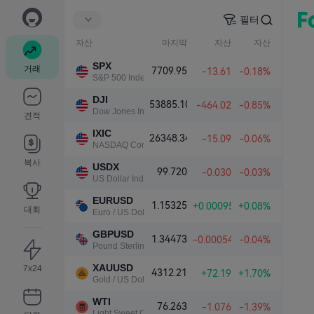
필터
자산
마지막
자산
자산
SPX
거래
7709.95
-13.61
-0.18%
S&P 500 Index
DJI
53885.10
-464.02
-0.85%
Dow Jones Industrial Average
견적
IXIC
26348.34
-15.09
-0.06%
NASDAQ Composite Index
복사
USDX
99.720
-0.030
-0.03%
US Dollar Index
EURUSD
1.15325
+0.00095
+0.08%
대회
Euro / US Dollar
GBPUSD
1.34473
-0.00054
-0.04%
Pound Sterling / US Dollar
XAUUSD
7x24
4312.21
+72.19
+1.70%
Gold / US Dollar
WTI
76.263
-1.076
-1.39%
Light Sweet Crude Oil