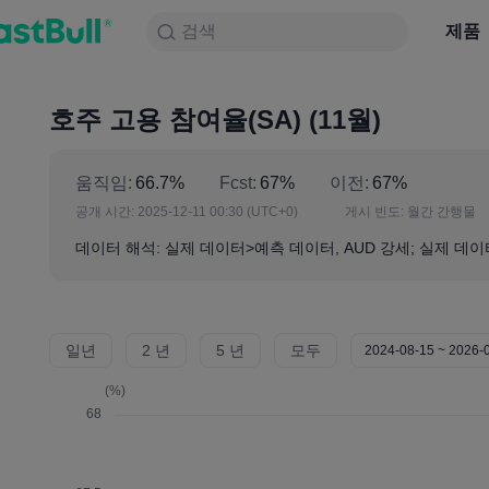
검색
검색
제품
차트
제품
NULL_CELL
뉴스
전략
대회
호주 고용 참여율(SA) (11월)
움직임:
66.7%
Fcst:
67%
이전:
67%
공개 시간:
2025-12-11 00:30
(UTC+0)
게시 빈도:
월간 간행물
데이터 해석: 실제 데이터>예측 데이터, AUD 강세; 실제 데이
일년
2 년
5 년
모두