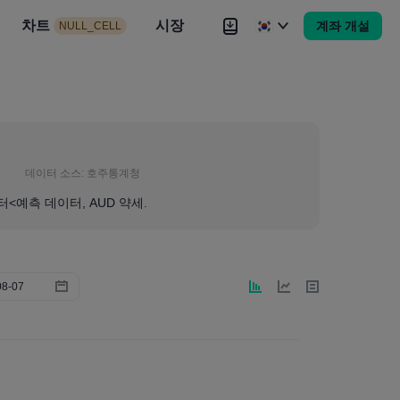
시장
차트
뉴스
전략
시장
대회
Brokers
더
계좌 개설
NULL_CELL
Brokers
더
데이터 소스:
호주통계청
터<예측 데이터, AUD 약세.