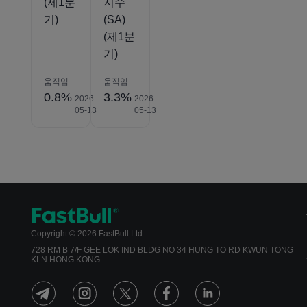
(제1분
지수
기)
(SA)
(제1분
기)
움직임
움직임
0.8%
3.3%
2026-
2026-
05-13
05-13
Copyright © 2026 FastBull Ltd
728 RM B 7/F GEE LOK IND BLDG NO 34 HUNG TO RD KWUN TONG
KLN HONG KONG