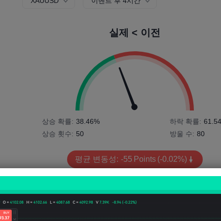
XAUUSD
이벤트 후 4시간
실제 < 이전
상승 확률:
38.46%
하락 확률:
61.5
상승 횟수:
50
방울 수:
80
평균 변동성:
-55
Points
(-0.02%)
가격 차트