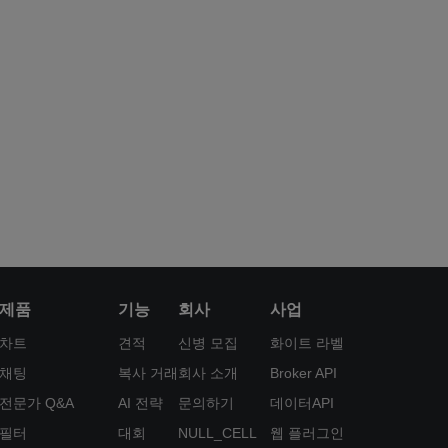
제품
기능
회사
사업
차트
견적
신병 모집
화이트 라벨
채팅
복사 거래
회사 소개
Broker API
전문가 Q&A
AI 전략
문의하기
데이터API
필터
대회
NULL_CELL
웹 플러그인