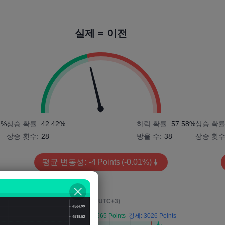
실제 = 이전
4%
상승 확률:
42.42%
하락 확률:
57.58%
상승 확률
상승 횟수:
28
방울 수:
38
상승 횟수
평균 변동성:
-4
Points
(-0.01%)
영향 이벤트 후 4시간
(M5, UTC+3)