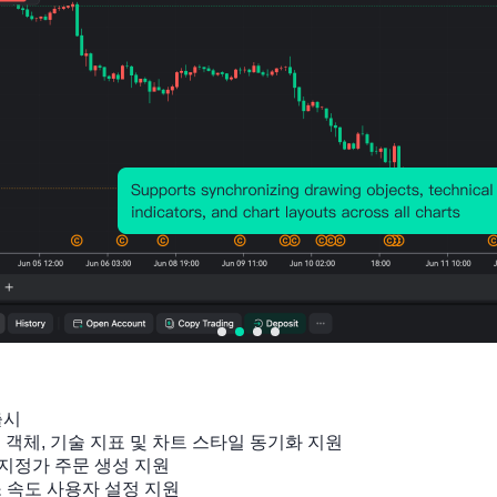
출시

관련 지표
잉 객체, 기술 지표 및 차트 스타일 동기화 지원

지정가 주문 생성 지원

소 속도 사용자 설정 지원
