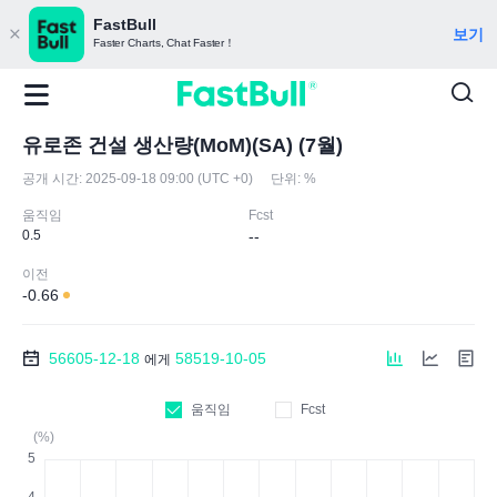
FastBull
보기
Faster Charts, Chat Faster！
유로존 건설 생산량(MoM)(SA) (7월)
공개 시간:
2025-09-18 09:00 (UTC +0)
단위:
%
움직임
Fcst
0.5
--
이전
-0.66
56605-12-18
58519-10-05
에게
움직임
Fcst
(%)