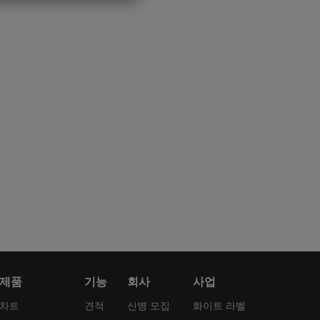
제품
기능
회사
사업
차트
견적
신병 모집
화이트 라벨