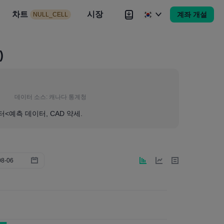
시장
차트
뉴스
전략
시장
대회
Brokers
더
계좌 개설
NULL_CELL
Brokers
더
)
데이터 소스:
캐나다 통계청
터<예측 데이터, CAD 약세.