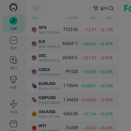
필터
자산
마지막
자산
자산
SPX
거래
7723.56
-12.97
-0.17%
S&P 500 Index
DJI
54349.12
+263.24
+0.49%
Dow Jones Industrial Average
견적
IXIC
26363.43
-221.57
-0.83%
NASDAQ Composite Index
복사
USDX
99.520
+0.030
+0.03%
US Dollar Index
EURUSD
1.15545
+0.00031
+0.03%
대회
Euro / US Dollar
GBPUSD
1.34653
-0.00004
-0.00%
Pound Sterling / US Dollar
XAUUSD
7x24
4265.05
+17.44
+0.41%
Gold / US Dollar
WTI
74.005
-0.267
-0.36%
Light Sweet Crude Oil