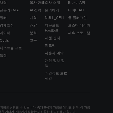
채팅
복사 거래
회사 소개
Broker API
전문가 Q&A
AI 전략
문의하기
데이터API
필터
대회
NULL_CELL
웹 플러그인
경제일정
7x24
다운로드
포스터 메이커
FastBull
데이터
분석
제휴 프로그램
지원 센터
Outils
교육
피드백
패스트불 프로
사용자 계약
특징
개인 정보 정
책
개인정보 보호
선언
손실 위험은 상당할 수 있습니다. 중개인에게 자금을 예치할 경우, 이 자금
그러한 거래가 귀하에게 적합한지 신중하게 고려해야 합니다.