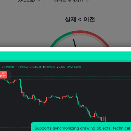
XAUUSD
이벤트 후 4시간
실제 < 이전
상승 확률:
42.11%
하락 확률:
57.8
상승 횟수:
48
방울 수:
66
평균 변동성:
-27
Points
(-0.06%)
가격 차트