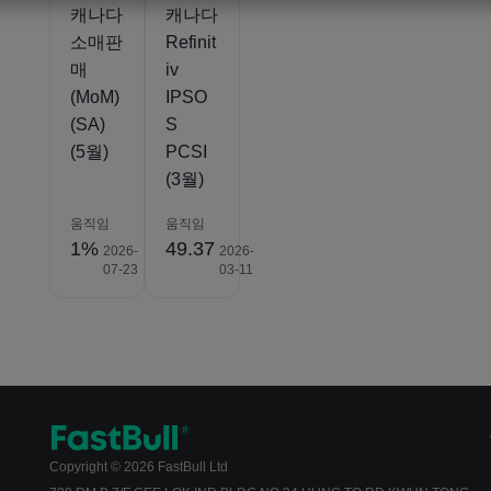
캐나다
캐나다
소매판
Refinit
매
iv
(MoM)
IPSO
(SA)
S
(5월)
PCSI
(3월)
움직임
움직임
1%
49.37
2026-
2026-
07-23
03-11
Copyright © 2026 FastBull Ltd