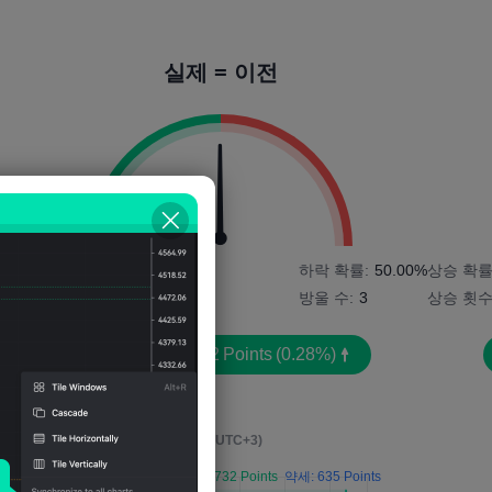
실제 = 이전
9%
상승 확률:
50.00%
하락 확률:
50.00%
상승 확률
상승 횟수:
3
방울 수:
3
상승 횟수
평균 변동성:
352
Points
(0.28%)
영향 이벤트 후 4시간
(M5, UTC+3)