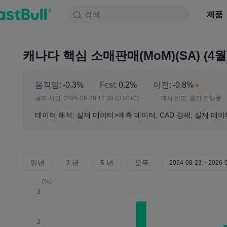
검색
검색
제품
차트
제품
NULL_CELL
뉴스
전략
대회
캐나다 핵심 소매판매(MoM)(SA) (4월
움직임:
-0.3%
Fcst:
0.2%
이전:
-0.8%
공개 시간:
2025-06-20 12:30
(UTC+0)
게시 빈도:
월간 간행물
데이터 해석: 실제 데이터>예측 데이터, CAD 강세; 실제 데이
일년
2 년
5 년
모두