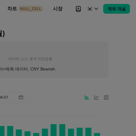
시장
차트
뉴스
전략
시장
대회
Brokers
더
계좌 개설
NULL_CELL
Brokers
더
월)
데이터 소스:
중국 인민은행
예측 데이터, CNY Bearish.