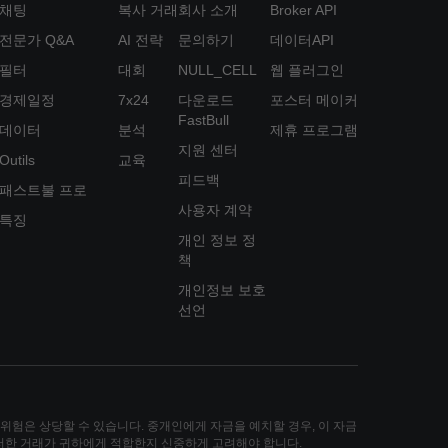
채팅
복사 거래
회사 소개
Broker API
전문가 Q&A
AI 전략
문의하기
데이터API
필터
대회
NULL_CELL
웹 플러그인
경제일정
7x24
다운로드
포스터 메이커
FastBull
데이터
분석
제휴 프로그램
지원 센터
Outils
교육
피드백
패스트불 프로
사용자 계약
특징
개인 정보 정
책
개인정보 보호
선언
손실 위험은 상당할 수 있습니다. 중개인에게 자금을 예치할 경우, 이 자금
그러한 거래가 귀하에게 적합한지 신중하게 고려해야 합니다.