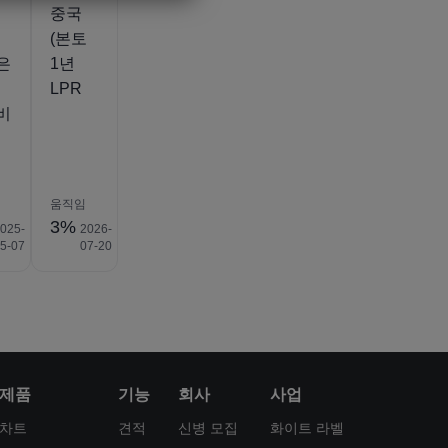
중국
토
(본토
은
1년
LPR
비
움직임
3%
025-
2026-
5-07
07-20
제품
기능
회사
사업
차트
견적
신병 모집
화이트 라벨