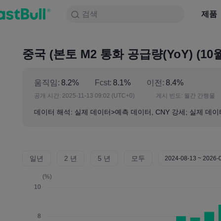
검색
검색
제품
차트
제품
NULL_CELL
뉴스
전략
대회
중국 (본토 M2 통화 공급량(YoY) (10
움직임:
8.2%
Fcst:
8.1%
이전:
8.4%
공개 시간:
2025-11-13 09:02
(UTC+0)
게시 빈도:
월간 간행물
데이터 해석: 실제 데이터>예측 데이터, CNY 강세; 실제 데이터<
일년
2 년
5 년
모두