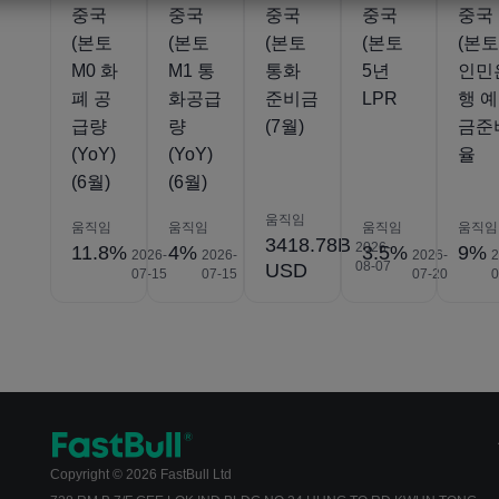
중국
중국
중국
중국
중국
(본토
(본토
(본토
(본토
(본
M0 화
M1 통
통화
5년
인민
폐 공
화공급
준비금
LPR
행 예
급량
량
(7월)
금준
(YoY)
(YoY)
율
(6월)
(6월)
움직임
움직임
움직임
움직임
움직임
3418.78B
2026-
11.8%
4%
3.5%
9%
2026-
2026-
2026-
2
08-07
USD
07-15
07-15
07-20
0
Copyright © 2026 FastBull Ltd