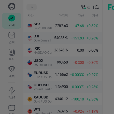
필터
자산
마지막
자산
자산
SPX
거래
7757.63
+47.68
+0.62%
S&P 500 Index
DJI
54036.93
+151.83
+0.28%
Dow Jones Industrial Average
견적
IXIC
26348.34
0.00
0.00%
NASDAQ Composite Index
복사
USDX
99.450
-0.300
-0.30%
US Dollar Index
EURUSD
1.15562
+0.00332
+0.29%
대회
Euro / US Dollar
GBPUSD
1.34900
+0.00373
+0.28%
Pound Sterling / US Dollar
XAUUSD
7x24
4340.12
+100.10
+2.36%
Gold / US Dollar
WTI
76.415
-0.924
-1.19%
Light Sweet Crude Oil