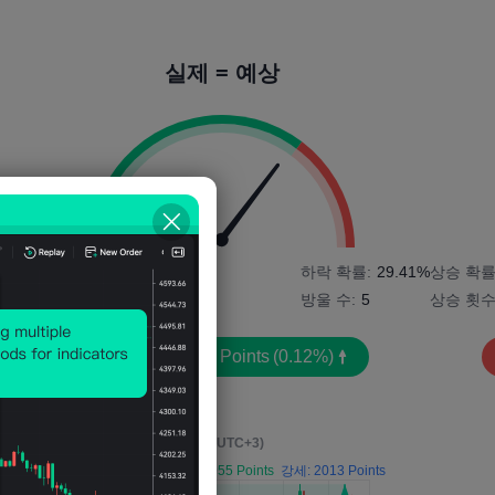
실제 = 예상
0%
상승 확률:
70.59%
하락 확률:
29.41%
상승 확률
상승 횟수:
12
방울 수:
5
상승 횟수
평균 변동성:
78
Points
(0.12%)
영향 이벤트 후 4시간
(M5, UTC+3)