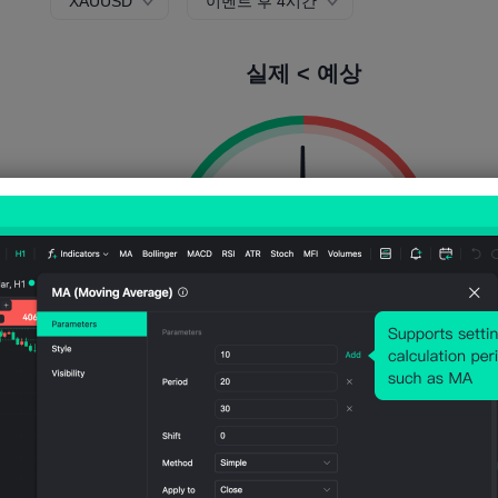
XAUUSD
이벤트 후 4시간
실제 < 예상
상승 확률:
50.00%
하락 확률:
50.0
상승 횟수:
57
방울 수:
57
평균 변동성:
83
Points
(0.03%)
가격 차트