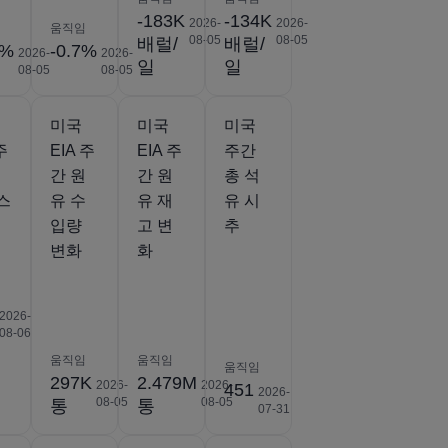
-183K
-134K
2026-
2026-
움직임
08-05
08-05
배럴/
배럴/
5%
-0.7%
2026-
2026-
일
일
08-05
08-05
미국
미국
미국
주
EIA 주
EIA 주
주간
간 원
간 원
총 석
스
유 수
유 재
유 시
입량
고 변
추
변화
화
2026-
08-06
움직임
움직임
움직임
297K
2.479M
2026-
2026-
451
2026-
08-05
08-05
통
통
07-31