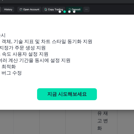
탄올
유량
류수
ng 원
생산량
수요
유 재
합계
예측
고 변
화
움직임
출시

-132B
움직임
움직임
움직임
움직임
2026-
잉 객체, 기술 지표 및 차트 스타일 동기화 지원

03-05
1.126M
입방
5.825M
-342K
383
2026-
2026-
2020-
지정가 주문 생성 지원

03-11
08-05
12-02
배럴/일
피트
배럴/일
통
톤
소 속도 사용자 설정 지원

 여러 계산 기간을 동시에 설정 지원

 최적화

미국
미국
미국
미국
미국
및 버그 수정
API 주
API 주
API 주
EIA 주
EIA 
간 쿠
간 휘
간 원
간 쿠
간 정
싱 원
발유
유 재
싱, 오
유소
지금 시도해보세요
유 재
재고
고량
클라호
활용
고량
마 원
유 재
고 변
화