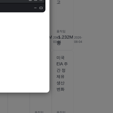
측
고
움직임
83.4M
움직임
움직임
2025-
06-30
.5K
에이
83.495M
-1.232M
2026-
2025-
2026-
03-05
03-31
08-04
커
에이커
통
미국
미국
미국
주
EIA 주
EIA 주
EIA 주
간 정
간 정
간 정
유소
유소
제유
률
활용률
원유
생산
변화
생산량
변화
움직임
움직임