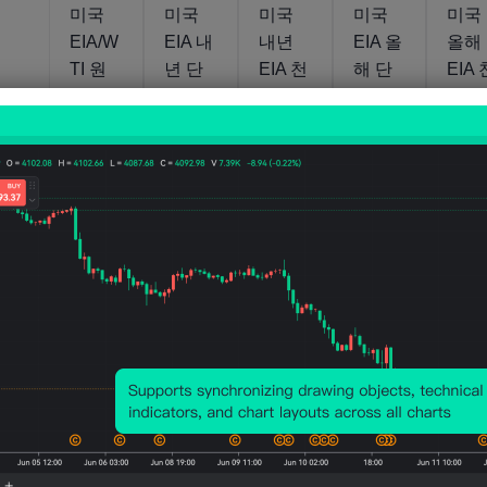
미국
미국
미국
미국
미국
EIA/W
EIA 내
내년
EIA 올
올해
TI 원
년 단
EIA 천
해 단
EIA 
유 1년
기 조
연가스
기 원
연가
평균
생산
생산량
유생산
생산
가격
전망
예측
전망
예측
예측
(7월)
(7월)
(7월)
(7월)
(4월)
움직임
움직임
움직임
41.12
115.3B
111
움직임
움직임
2020-
2026-
04-07
07-07
USD/
14.03M
입방피
13.78M
입방
2026-
2026-
07-07
07-07
배럴
배럴/일
트/일
배럴/일
트/
미국
미국
미국
미국
미국
EIA 주
EIA 천
생산별
Seevo
대두
간 연
연가스
EIA 주
l
순수
료 에
내재
간 증
Cushi
매출