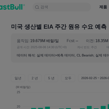
검색
검색
제품
차트
제품
NULL_CELL
뉴스
전략
대회
미국 생산별 EIA 주간 원유 수요 예측
움직임:
19.679M 배럴/일
Fcst:
--
이전:
18.35
공개 시간:
2025-08-06 14:30
(UTC+0)
게시 빈도:
주간
데
데이터 해석: 실제 데이터>예측 데이터, CL Bearish; 실제 데이터
일년
2 년
5 년
모두