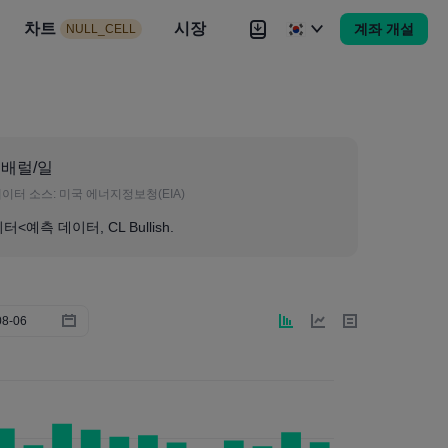
시장
차트
뉴스
전략
시장
대회
Brokers
더
계좌 개설
NULL_CELL
Brokers
더
M 배럴/일
이터 소스:
미국 에너지정보청(EIA)
<예측 데이터, CL Bullish.