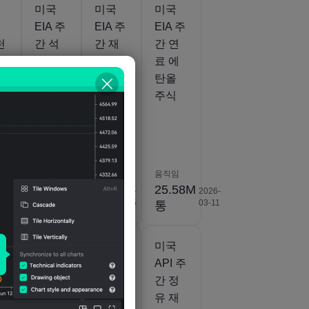
미국
미국
미국
EIA 주
EIA 주
EIA 주
천
간 석
간 재
간 연
스
유제품
구성
료 에
량
수입
가솔린
탄올
재고
주식
움직임
.2B
-317K
움직임
움직임
2026-
2026-
07-07
08-05
피
배럴/
0.0
25.58M
2026-
2026-
08-05
03-11
일
일
통
통
미국
미국
미국
콩재배
콩 재
API 주
출
지
배 면
간 정
액
적 예
유 재