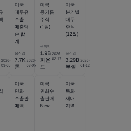
미국
미국
미국
유
대두유
콩기름
분기별
액
수출
주식
대두
매출액
(1월)
주식
순 합
(12월)
계
움직임
1.9B
움직임
움직임
2026-
02-17
K
7.7K
파운
3.29B
2026-
2026-
2026-
03-05
03-05
01-12
톤
드
부셸
미국
미국
미국
겹
면화
면화수
목화
수출판
출판매
재배
매액
New
지역