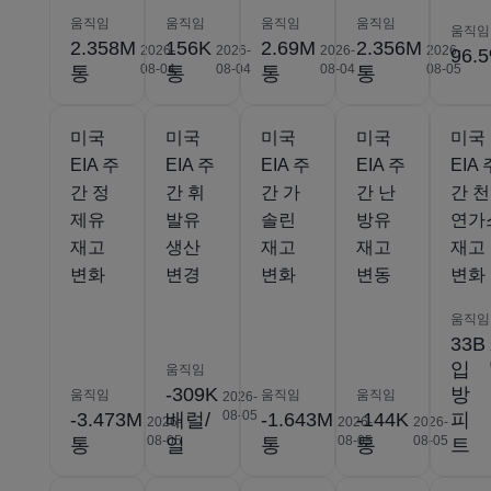
움직임
움직임
움직임
움직임
움직임
2.358M
156K
2.69M
2.356M
2026-
2026-
2026-
2026-
96.
08-04
08-04
08-04
08-05
통
통
통
통
미국
미국
미국
미국
미국
EIA 주
EIA 주
EIA 주
EIA 주
EIA 
간 정
간 휘
간 가
간 난
간 천
제유
발유
솔린
방유
연가
재고
생산
재고
재고
재고
변화
변경
변화
변동
변화
움직임
33B
입
움직임
-309K
방
움직임
움직임
움직임
2026-
08-05
-3.473M
배럴/
-1.643M
-144K
피
2026-
2026-
2026-
08-05
08-05
08-05
통
일
통
통
트