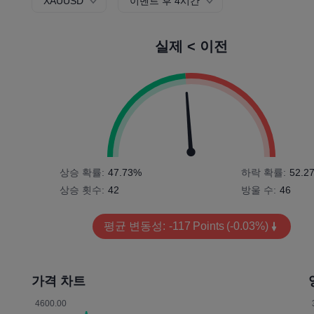
XAUUSD
이벤트 후 4시간
실제 < 이전
상승 확률:
47.73%
하락 확률:
52.2
상승 횟수:
42
방울 수:
46
평균 변동성:
-117
Points
(-0.03%)
가격 차트