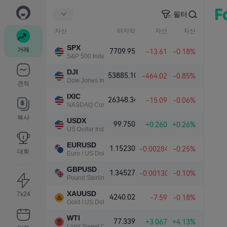
필터
자산
마지막
자산
자산
SPX
거래
7709.95
-13.61
-0.18%
S&P 500 Index
DJI
53885.10
-464.02
-0.85%
Dow Jones Industrial Average
견적
IXIC
26348.34
-15.09
-0.06%
NASDAQ Composite Index
복사
USDX
99.750
+0.260
+0.26%
US Dollar Index
EURUSD
1.15230
-0.00284
-0.25%
대회
Euro / US Dollar
GBPUSD
1.34527
-0.00130
-0.10%
Pound Sterling / US Dollar
XAUUSD
7x24
4240.02
-7.59
-0.18%
Gold / US Dollar
WTI
77.339
+3.067
+4.13%
Light Sweet Crude Oil