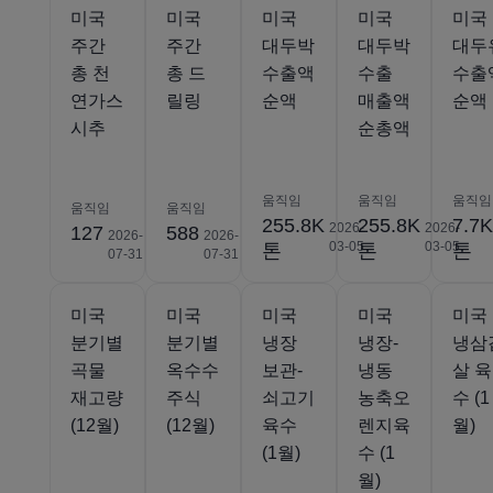
미국
미국
미국
미국
미국
주간
주간
대두박
대두박
대두
총 천
총 드
수출액
수출
수출
연가스
릴링
순액
매출액
순액
시추
순총액
움직임
움직임
움직임
움직임
움직임
255.8K
255.8K
7.7
2026-
2026-
127
588
2026-
2026-
03-05
03-05
톤
톤
톤
07-31
07-31
미국
미국
미국
미국
미국
분기별
분기별
냉장
냉장-
냉삼
곡물
옥수수
보관-
냉동
살 육
재고량
주식
쇠고기
농축오
수 (1
(12월)
(12월)
육수
렌지육
월)
(1월)
수 (1
월)