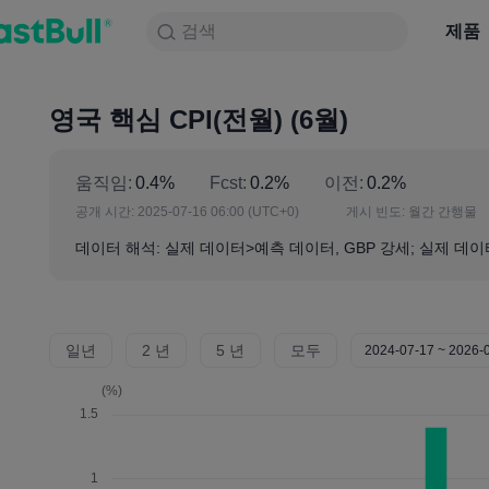
검색
검색
제품
차트
제품
NULL_CELL
뉴스
전략
대회
영국 핵심 CPI(전월) (6월)
움직임:
0.4%
Fcst:
0.2%
이전:
0.2%
공개 시간:
2025-07-16 06:00
(UTC+0)
게시 빈도:
월간 간행물
데이터 해석: 실제 데이터>예측 데이터, GBP 강세; 실제 데이
일년
2 년
5 년
모두