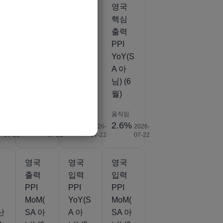
영국
영국
영국
근원
근원
핵심
(전
소매물
소매물
출력
가지수
가 지
PPI
6
(YoY)
수
YoY(S
(6월)
(MoM)
A 아
(6월)
님) (6
월)
움직임
움직임
움직임
%
2.9%
0.3%
2.6%
2026-
2026-
2026-
2026-
07-22
07-22
07-22
07-22
영국
영국
영국
출력
입력
입력
PPI
PPI
PPI
MoM(
YoY(S
MoM(
 산
SA 아
A 아
SA 아