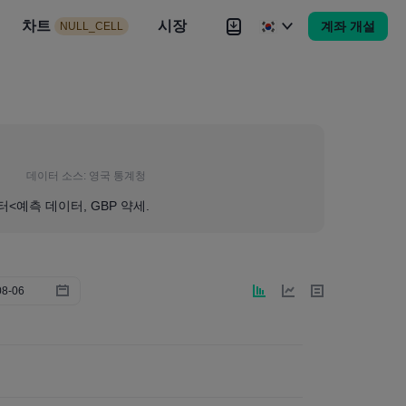
시장
차트
뉴스
전략
시장
대회
Brokers
더
계좌 개설
NULL_CELL
Brokers
더
데이터 소스:
영국 통계청
터<예측 데이터, GBP 약세.