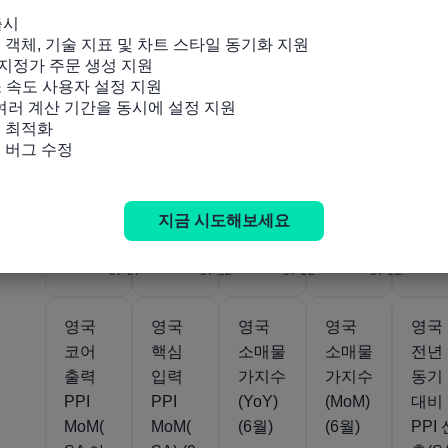
영국
영국
영국
영국
영국
출시

BRC
CPI(S
소비자
소비자
핵심
잉 객체, 기술 지표 및 차트 스타일 동기화 지원

상점
A 아
물가지
물가지
CPI
지정가 주문 생성 지원

소 속도 사용자 설정 지원

가격
님) (6
수
수
년 대
 여러 계산 기간을 동시에 설정 지원

지수
월)
(YoY)
(MoM)
비) (
 최적화

(YoY)
(6월)
(6월)
월)
및 버그 수정
(7월)
지금 시도해보세요
움직임
움직임
움직임
움직임
움직임
0.9%
142.5
2.6%
0.1%
2.6
2026-
2026-
2026-
2026-
07-27
07-22
07-22
07-22
영국
영국
영국
영국
영국
코어
핵심
소매물
소매물
전년
출력
입력
가지수
가지수
동기
PPI
PPI
(YoY)
(MoM)
대비
MoM(
MoM(
(6월)
(6월)
PPI