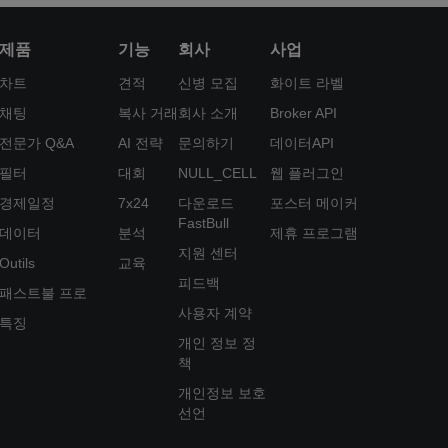
제품
기능
회사
사업
차트
견적
신병 모집
화이트 라벨
채팅
복사 거래
회사 소개
Broker API
전문가 Q&A
AI 전략
문의하기
데이터API
필터
대회
NULL_CELL
웹 플러그인
경제일정
7x24
다운로드
포스터 메이커
FastBull
데이터
분석
제휴 프로그램
지원 센터
Outils
교육
피드백
패스트불 프로
사용자 계약
특징
개인 정보 정
책
개인정보 보호
선언