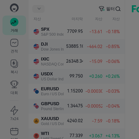
필터
자산
마지막
자산
자산
SPX
거래
7709.95
-13.61
-0.18%
S&P 500 Index
DJI
53885.10
-464.02
-0.85%
Dow Jones Industrial Average
견적
IXIC
26348.34
-15.09
-0.06%
NASDAQ Composite Index
복사
USDX
99.750
+0.260
+0.26%
US Dollar Index
EURUSD
1.15200
-0.00030
-0.03%
대회
Euro / US Dollar
GBPUSD
1.34475
-0.00052
-0.04%
Pound Sterling / US Dollar
XAUUSD
7x24
4240.02
-7.59
-0.18%
Gold / US Dollar
WTI
77.339
+3.067
+4.13%
Light Sweet Crude Oil