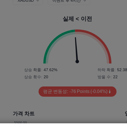
XAUUSD
이벤트 후 4시간
실제 < 이전
상승 확률:
47.62%
하락 확률:
52.3
상승 횟수:
20
방울 수:
22
평균 변동성:
-76
Points
(-0.04%)
가격 차트