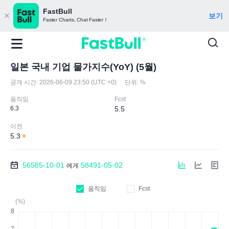
FastBull
보기
Faster Charts, Chat Faster！
일본 국내 기업 물가지수(YoY) (5월)
공개 시간:
2026-06-09 23:50 (UTC +0)
단위:
%
움직임
Fcst
6.3
5.5
이전
5.3
56585-10-01
58491-05-02
에게
움직임
Fcst
(%)