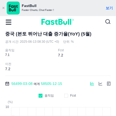
FastBull
보기
Faster Charts, Chat Faster！
중국 (본토 뛰어난 대출 증가율(YoY) (5월)
공개 시간:
2025-06-13 08:30 (UTC +0)
단위:
%
움직임
Fcst
7.1
7.2
이전
7.2
56499-03-08
58505-12-15
에게
움직임
Fcst
(%)