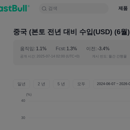
검색
검색
제품
차트
제품
NULL_CELL
뉴스
전략
대회
중국 (본토 전년 대비 수입(USD) (6월)
움직임:
1.1%
Fcst:
1.3%
이전:
-3.4%
공개 시간:
2025-07-14 02:00
(UTC+0)
게시 빈도:
월간 간행물
일년
2 년
5 년
모두