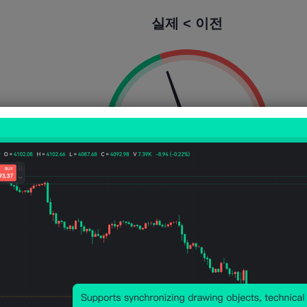
실제 < 이전
상승 확률:
39.19%
하락 확률:
60.8
상승 횟수:
58
방울 수:
90
평균 변동성:
13
Points
(-0.02%)
가격 차트