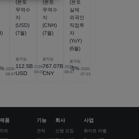
토
(본토
(본토
(본토
무역수
무역수
실제
지
지
외국인
(USD)
(CNH)
직접투
H)
(7월)
(7월)
자
(YoY)
(6월)
움직임
움직임
움직임
112.5B
767.07B
2026-
2026-
2%
-5%
2026-
2026-
08-07
08-07
USD
CNY
08-07
07-23
제품
기능
회사
사업
차트
견적
신병 모집
화이트 라벨