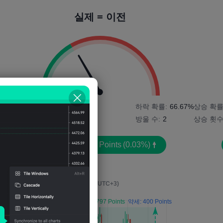
실제 = 이전
1%
상승 확률:
33.33%
하락 확률:
66.67%
상승 확률
상승 횟수:
1
방울 수:
2
상승 횟수
평균 변동성:
65
Points
(0.03%)
영향 이벤트 후 4시간
(M5, UTC+3)