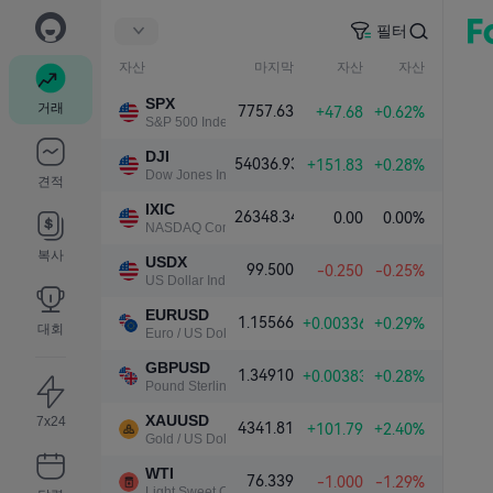
필터
자산
마지막
자산
자산
SPX
거래
7757.63
+47.68
+0.62%
S&P 500 Index
DJI
54036.93
+151.83
+0.28%
Dow Jones Industrial Average
견적
IXIC
26348.34
0.00
0.00%
NASDAQ Composite Index
복사
USDX
99.500
-0.250
-0.25%
US Dollar Index
EURUSD
1.15566
+0.00336
+0.29%
대회
Euro / US Dollar
GBPUSD
1.34910
+0.00383
+0.28%
Pound Sterling / US Dollar
XAUUSD
7x24
4341.81
+101.79
+2.40%
Gold / US Dollar
WTI
76.339
-1.000
-1.29%
Light Sweet Crude Oil