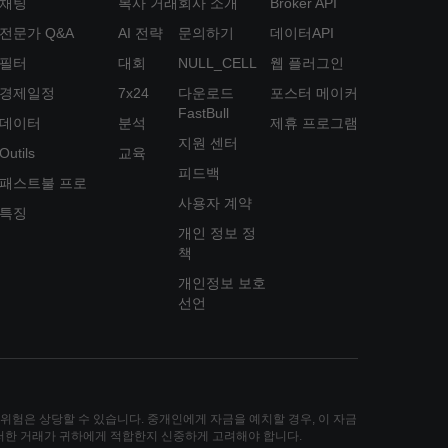
채팅
복사 거래
회사 소개
Broker API
전문가 Q&A
AI 전략
문의하기
데이터API
필터
대회
NULL_CELL
웹 플러그인
경제일정
7x24
다운로드
포스터 메이커
FastBull
데이터
분석
제휴 프로그램
지원 센터
Outils
교육
피드백
패스트불 프로
사용자 계약
특징
개인 정보 정
책
개인정보 보호
선언
손실 위험은 상당할 수 있습니다. 중개인에게 자금을 예치할 경우, 이 자금
그러한 거래가 귀하에게 적합한지 신중하게 고려해야 합니다.