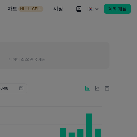
시장
차트
뉴스
전략
시장
대회
Brokers
더
계좌 개설
NULL_CELL
Brokers
더
데이터 소스:
중국 세관