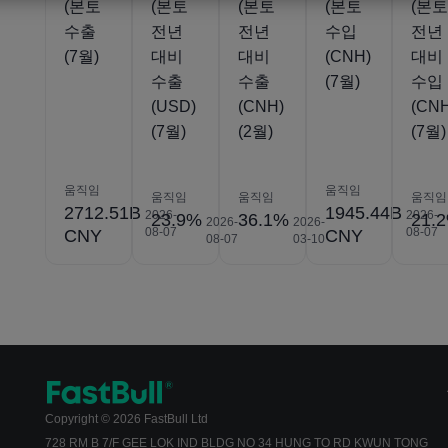
(본토
(본토
(본토
(본토
(본
수출
전년
전년
수입
전년
(7월)
대비
대비
(CNH)
대비
수출
수출
(7월)
수입
(USD)
(CNH)
(CN
(7월)
(2월)
(7월)
움직임
움직임
움직임
움직임
움직임
2712.51B
1945.44B
2026-
2026-
23.9%
36.1%
21.
2026-
2026-
08-07
08-07
CNY
CNY
08-07
03-10
Copyright © 2026 FastBull Ltd
728 RM B 7/F GEE LOK IND BLDG NO 34 HUNG TO RD KWUN TONG