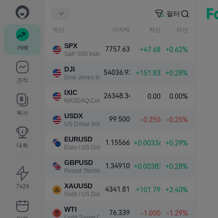
필터
자산
마지막
자산
자산
SPX
거래
7757.63
+47.68
+0.62%
S&P 500 Index
DJI
54036.93
+151.83
+0.28%
Dow Jones Industrial Average
견적
IXIC
26348.34
0.00
0.00%
NASDAQ Composite Index
복사
USDX
99.500
-0.250
-0.25%
US Dollar Index
EURUSD
1.15566
+0.00336
+0.29%
대회
Euro / US Dollar
GBPUSD
1.34910
+0.00383
+0.28%
Pound Sterling / US Dollar
XAUUSD
7x24
4341.81
+101.79
+2.40%
Gold / US Dollar
WTI
76.339
-1.000
-1.29%
Light Sweet Crude Oil