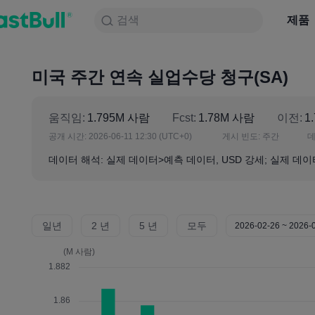
검색
검색
제품
차트
제품
NULL_CELL
뉴스
전략
대회
미국 주간 연속 실업수당 청구(SA)
움직임:
1.795M 사람
Fcst:
1.78M 사람
이전:
1
공개 시간:
2026-06-11 12:30
(UTC+0)
게시 빈도:
주간
데
데이터 해석: 실제 데이터>예측 데이터, USD 강세; 실제 데이
일년
2 년
5 년
모두