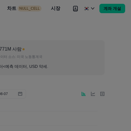
시장
차트
뉴스
전략
시장
대회
Brokers
더
계좌 개설
NULL_CELL
Brokers
더
.771M 사람
이터 소스:
미국 노동통계국
터<예측 데이터, USD 약세.