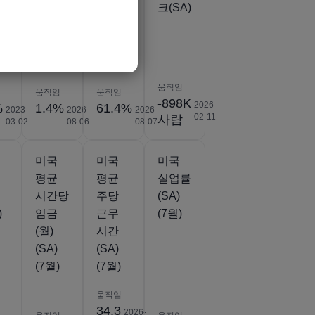
예비
(SA)
크(SA)
(제2분
(7월)
분
기)
움직임
움직임
움직임
-898K
2026-
%
1.4%
61.4%
2023-
2026-
2026-
02-11
사람
03-02
08-06
08-07
미국
미국
미국
평균
평균
실업률
시간당
주당
(SA)
)
임금
근무
(7월)
(월)
시간
(SA)
(SA)
(7월)
(7월)
움직임
34.3
2026-