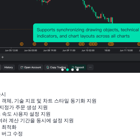
미국
미국
미국
미국
미국
ADP
JOLT
U6 실
단위인
단위
고용
S 채용
업률
건비
동비
(7월)
공고
(SA)
예비
개정
(SA)
(7월)
(제4분
(제3
(6월)
기)
기)
움직임
44K
움직임
2026-
움직임
움직임
움직임
08-05
사
7.359M
출시

2026-
7.9%
2.8%
-1.
2026-
2026-
잉 객체, 기술 지표 및 차트 스타일 동기화 지원

08-04
람
사람
08-07
03-05
지정가 주문 생성 지원

소 속도 사용자 설정 지원

미국
미국
미국
미국
미국
 여러 계산 기간을 동시에 설정 지원

 최적화

비농업
민간
비농업
비농업
비농
및 버그 수정
급여
비농업
생산성
생산성
생산