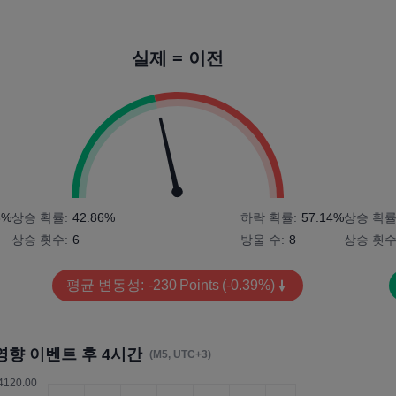
실제 = 이전
8%
상승 확률:
42.86%
하락 확률:
57.14%
상승 확률
상승 횟수:
6
방울 수:
8
상승 횟수
평균 변동성:
-230
Points
(-0.39%)
영향 이벤트 후 4시간
(M5, UTC+3)