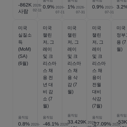
움직임
움직임
움직임
움직임
-862K
2026-
0.9%
1%
0.9%
3.2
2026-
2026-
2026-
02-11
사람
07-31
07-31
07-31
미국
미국
미국
미국
미국
실질소
챌린
챌린
챌린
정부
득
저, 그
저, 그
저, 그
용 (7
(MoM)
레이
레이
레이
월)
(SA)
및 크
및 크
및 크
(6월)
리스마
리스마
리스마
스 채
스 채
스 채
용 전
용 삭
용이
년 대
감 (7
전월
비 감
월)
대비
소 (7
삭감
월)
(7월)
움직임
움직임
움직임
움직임
움직임
33.429K
-53
2026-
0.8%
-46.1%
-27.09%
2026-
2026-
2026-