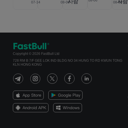
08-06
사람
사람
07-14
08-06
08-06
Copyright © 2026 FastBull Ltd
728 RM B 7/F GEE LOK IND BLDG NO 34 HUNG TO RD KWUN TONG
KLN HONG KONG