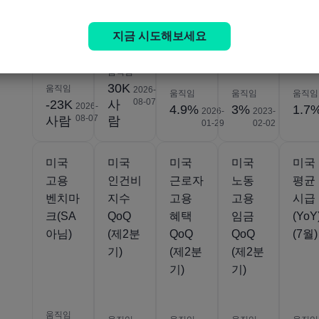
(SA)
고용
최종
예비
개정
(7월)
(SA)
(제3분
(SA)
(SA)
지금 시도해보세요
(7월)
기)
(제4분
(제4
기)
기)
움직임
30K
움직임
2026-
움직임
움직임
움직임
08-07
-23K
사
2026-
4.9%
3%
1.7
2026-
2023-
08-07
사람
람
01-29
02-02
미국
미국
미국
미국
미국
고용
인건비
근로자
노동
평균
벤치마
지수
고용
고용
시급
크(SA
QoQ
혜택
임금
(YoY
아님)
(제2분
QoQ
QoQ
(7월)
기)
(제2분
(제2분
기)
기)
움직임