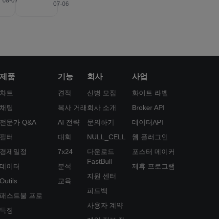
08-07
07-06
제품
기능
회사
사업
차트
견적
신병 모집
화이트 라벨
채팅
복사 거래
회사 소개
Broker API
전문가 Q&A
AI 전략
문의하기
데이터API
필터
대회
NULL_CELL
웹 플러그인
경제일정
7x24
다운로드
포스터 메이커
FastBull
데이터
분석
제휴 프로그램
지원 센터
Outils
교육
피드백
패스트불 프로
사용자 계약
특징