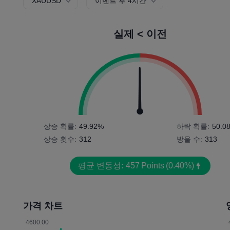
XAUUSD
이벤트 후 4시간
실제 < 이전
상승 확률:
49.92%
하락 확률:
50.0
상승 횟수:
312
방울 수:
313
평균 변동성:
457
Points
(0.40%)
가격 차트