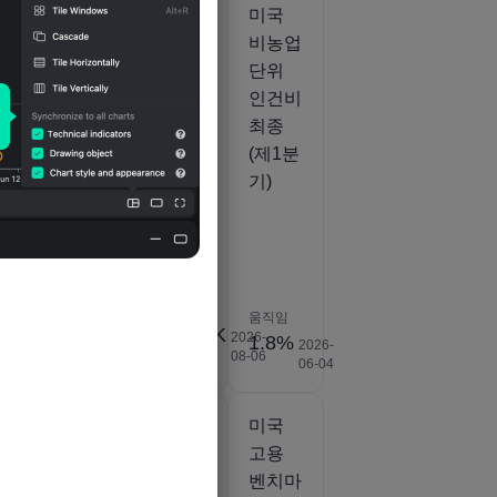
미국
미국
미국
노
주간
주간
비농업
최초
최초
단위
실업
실업
인건비
분
수당
수당
최종
청구
청구
(제1분
(SA)
건수 4
기)
주 평
균
(SA)
움직임
움직임
움직임
199K
198.75K
2026-
2026-
9%
1.8%
2026-
2026-
08-06
08-06
사람
사람
01-29
06-04
미국
미국
미국
업
비농장
고용
고용
성
생산성
참여율
벤치마