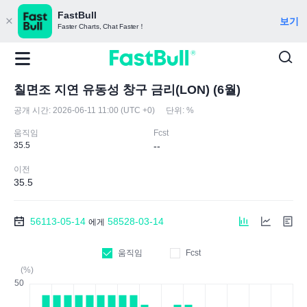
FastBull
보기
Faster Charts, Chat Faster！
칠면조 지연 유동성 창구 금리(LON) (6월)
공개 시간:
2026-06-11 11:00 (UTC +0)
단위:
%
움직임
Fcst
35.5
--
이전
35.5
56113-05-14
58528-03-14
에게
움직임
Fcst
(%)