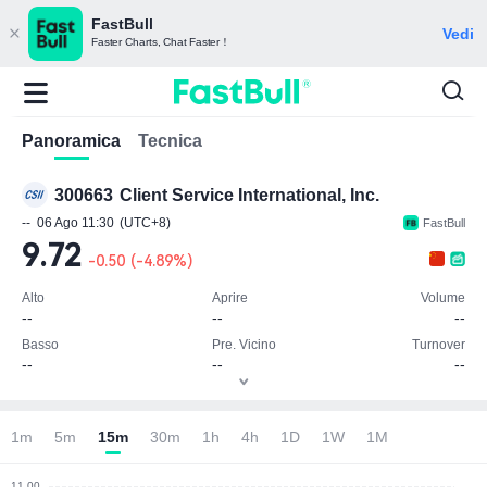
FastBull
Vedi
Faster Charts, Chat Faster！
Panoramica
Tecnica
300663
Client Service International, Inc.
--
06 Ago 11:30
(UTC+8)
FastBull
9.72
-0.50
(
-4.89%
)
Alto
Aprire
Volume
--
--
--
Basso
Pre. Vicino
Turnover
--
--
--
Nota: unità monetaria (CNY)
1m
5m
15m
30m
1h
4h
1D
1W
1M