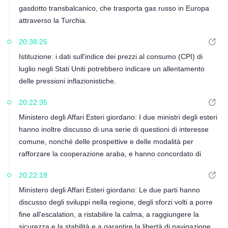
gasdotto transbalcanico, che trasporta gas russo in Europa
attraverso la Turchia.
20:38:25
Istituzione: i dati sull'indice dei prezzi al consumo (CPI) di
luglio negli Stati Uniti potrebbero indicare un allentamento
delle pressioni inflazionistiche.
20:22:35
Ministero degli Affari Esteri giordano: I due ministri degli esteri
hanno inoltre discusso di una serie di questioni di interesse
comune, nonché delle prospettive e delle modalità per
rafforzare la cooperazione araba, e hanno concordato di
proseguire il coordinamento e la consultazione in ambito
20:22:18
bilaterale e multilaterale per cooperare su questioni regionali
Ministero degli Affari Esteri giordano: Le due parti hanno
e internazionali.
discusso degli sviluppi nella regione, degli sforzi volti a porre
fine all'escalation, a ristabilire la calma, a raggiungere la
sicurezza e la stabilità e a garantire la libertà di navigazione