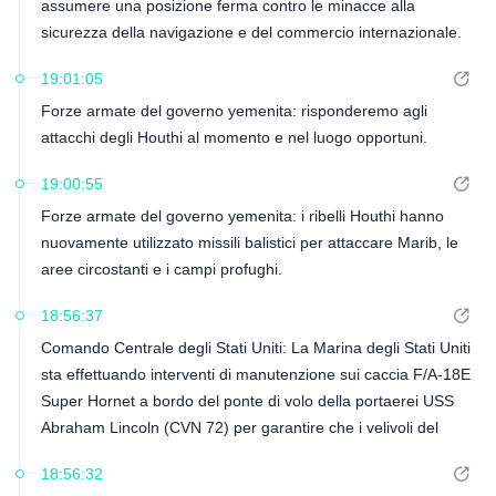
assumere una posizione ferma contro le minacce alla
sicurezza della navigazione e del commercio internazionale.
19:01:05
Forze armate del governo yemenita: risponderemo agli
attacchi degli Houthi al momento e nel luogo opportuni.
19:00:55
Forze armate del governo yemenita: i ribelli Houthi hanno
nuovamente utilizzato missili balistici per attaccare Marib, le
aree circostanti e i campi profughi.
18:56:37
Comando Centrale degli Stati Uniti: La Marina degli Stati Uniti
sta effettuando interventi di manutenzione sui caccia F/A-18E
Super Hornet a bordo del ponte di volo della portaerei USS
Abraham Lincoln (CVN 72) per garantire che i velivoli del
gruppo d'attacco della portaerei rimangano pronti al
18:56:32
combattimento e in grado di eseguire le operazioni di blocco