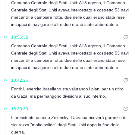
Comando Centrale degli Stati Uniti: All'8 agosto, il Comando
marittimo degli Stati Uniti contro l'Iran.
Centrale degli Stati Uniti aveva intercettato e costretto 53 navi
mercantili a cambiare rotta, due delle quali erano state rese
incapaci di navigare e altre due erano state abbordate e
ispezionate. Nel frattempo, le forze armate statunitensi
18:56:32
avevano permesso a quasi 35 navi di attraversare il blocco
Comando Centrale degli Stati Uniti: All'8 agosto, il Comando
per condurre operazioni di soccorso umanitario.
Centrale degli Stati Uniti aveva intercettato e costretto 53 navi
mercantili a cambiare rotta, due delle quali erano state rese
incapaci di navigare e altre due erano state abbordate e
ispezionate. Nel frattempo, le forze armate statunitensi
18:42:26
avevano permesso a quasi 35 navi di attraversare il blocco
Fonti: L'esercito israeliano sta valutando i piani per un ritiro
per condurre operazioni di soccorso umanitario.
da Gaza, ma permangono divisioni al suo interno.
18:30:30
Il presidente ucraino Zelensky: l'Ucraina riceverà garanzie di
sicurezza "molto solide" dagli Stati Uniti dopo la fine della
guerra.