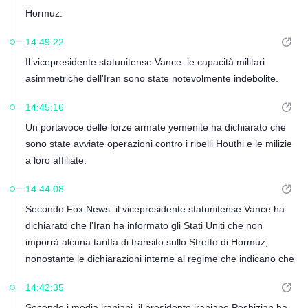
Hormuz.
14:49:22
Il vicepresidente statunitense Vance: le capacità militari
asimmetriche dell'Iran sono state notevolmente indebolite.
14:45:16
Un portavoce delle forze armate yemenite ha dichiarato che
sono state avviate operazioni contro i ribelli Houthi e le milizie
a loro affiliate.
14:44:08
Secondo Fox News: il vicepresidente statunitense Vance ha
dichiarato che l'Iran ha informato gli Stati Uniti che non
imporrà alcuna tariffa di transito sullo Stretto di Hormuz,
nonostante le dichiarazioni interne al regime che indicano che
tali tariffe saranno imposte.
14:42:35
Secondo i media iraniani, il presidente iraniano Peshizian ha