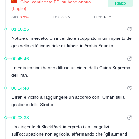
Cina, continente PPI su base annua
Rialzo
(Luglio)
Atto:
3.5%
Fcst:
3.8%
Prec:
4.1%
01:10:25
Notizie di mercato: Un incendio è scoppiato in un impianto del
gas nella città industriale di Jubeir, in Arabia Saudita.
00:45:46
I media iraniani hanno diffuso un video della Guida Suprema
dell'Iran.
00:14:48
L'Iran è vicino a raggiungere un accordo con l'Oman sulla
gestione dello Stretto
00:03:33
Un dirigente di BlackRock interpreta i dati negativi
sull'occupazione non agricola, affermando che "gli aumenti