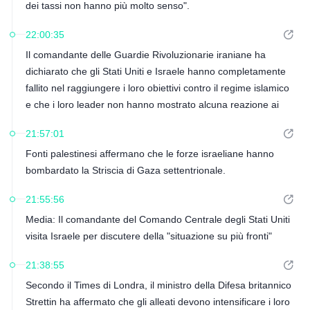
dei tassi non hanno più molto senso".
22:00:35
Il comandante delle Guardie Rivoluzionarie iraniane ha
dichiarato che gli Stati Uniti e Israele hanno completamente
fallito nel raggiungere i loro obiettivi contro il regime islamico
e che i loro leader non hanno mostrato alcuna reazione ai
ripetuti fallimenti di fronte all'opinione pubblica, alle élite e al
21:57:01
proprio popolo.
Fonti palestinesi affermano che le forze israeliane hanno
bombardato la Striscia di Gaza settentrionale.
21:55:56
Media: Il comandante del Comando Centrale degli Stati Uniti
visita Israele per discutere della "situazione su più fronti"
21:38:55
Secondo il Times di Londra, il ministro della Difesa britannico
Strettin ha affermato che gli alleati devono intensificare i loro