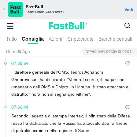
FastBull
Vedi
Faster Charts, Chat Faster！
Tutto
Consiglia
Azioni
Criptovalute
Banche centrali
Dom 09 Ago
Vedi solo notizie principali
07:59:54
Il direttore generale dell'OMS, Tedros Adhanom
Ghebreyesus, ha dichiarato: "Venerdì scorso, il magazzino
umanitario dell'OMS a Dnipro, in Ucraina, è stato attaccato e
distrutto; finora non si segnalano vittime".
07:56:44
Secondo l'agenzia di stampa Interfax, il Ministero della Difesa
russo ha dichiarato che la Russia ha attaccato due raffinerie
di petrolio ucraine nella regione di Sume.