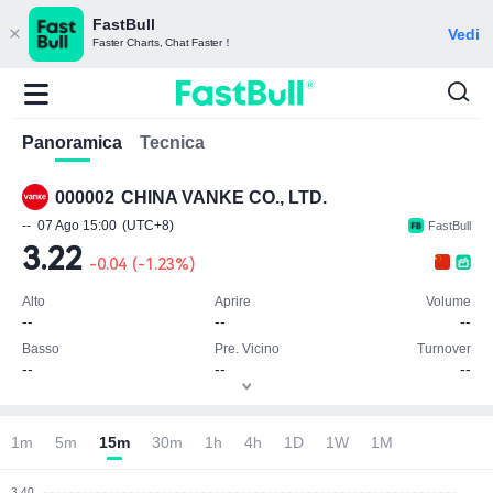
FastBull
Vedi
Faster Charts, Chat Faster！
Panoramica
Tecnica
000002
CHINA VANKE CO., LTD.
--
07 Ago 15:00
(UTC+8)
FastBull
3.22
-0.04
(
-1.23%
)
Alto
Aprire
Volume
--
--
--
Basso
Pre. Vicino
Turnover
--
--
--
Nota: unità monetaria (CNY)
1m
5m
15m
30m
1h
4h
1D
1W
1M