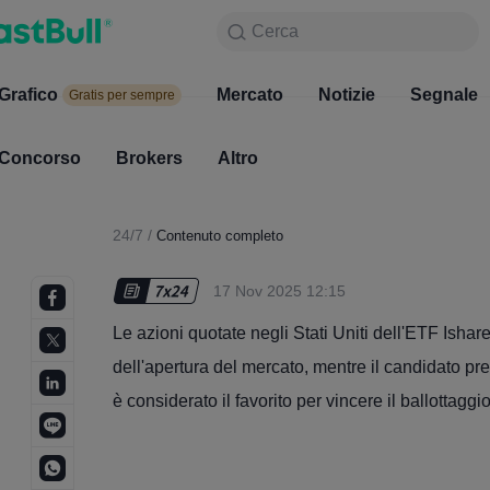
Cerca
Cerca
Prodotto
Grafico
Grafico
Mercato
Notizie
Mercato
Segnale
Gratis per sempre
Gratis per sempre
Concorso
Brokers
Altro
Concorso
Brokers
24/7
/
Contenuto completo
17 Nov 2025 12:15
Le azioni quotate negli Stati Uniti dell'ETF Ish
dell'apertura del mercato, mentre il candidato p
è considerato il favorito per vincere il ballottagg