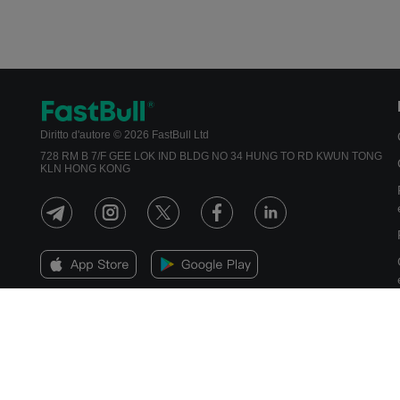
Diritto d'autore © 2026 FastBull Ltd
728 RM B 7/F GEE LOK IND BLDG NO 34 HUNG TO RD KWUN TONG
KLN HONG KONG