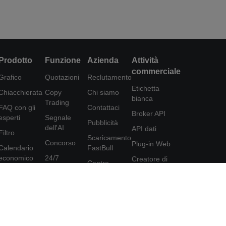
Prodotto
Funzione
Azienda
Attività
commerciale
Grafico
Quotazioni
Reclutamento
Etichetta
Chiacchierata
Copy
Chi siamo
bianca
Trading
FAQ con gli
Contattaci
Broker API
esperti
Segnale
Pubblicità
dell'AI
API dati
Filtro
Scaricamento
Concorso
Plug-in Web
Calendario
FastBull
economico
24/7
Creatore di
Centro
poster
Dati
Analisi
assistenza
Programma di
Strumenti
Educazione
Feedback
affiliazione
FastBull VIP
Accordo per
gli utenti
Caratteristiche