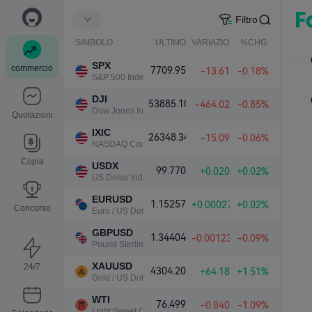
Filtro
SIMBOLO
ULTIMO
VARIAZIONE NETTA.
%CHG.
SPX
commercio
7709.95
-13.61
-0.18%
S&P 500 Index
DJI
53885.10
-464.02
-0.85%
Dow Jones Industrial Average
Quotazioni
IXIC
26348.34
-15.09
-0.06%
NASDAQ Composite Index
Copia
USDX
99.770
+0.020
+0.02%
US Dollar Index
EURUSD
1.15257
+0.00027
+0.02%
Concorso
Euro / US Dollar
GBPUSD
1.34404
-0.00123
-0.09%
Pound Sterling / US Dollar
XAUUSD
24/7
4304.20
+64.18
+1.51%
Gold / US Dollar
WTI
76.499
-0.840
-1.09%
Light Sweet Crude Oil