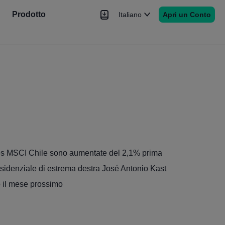
Prodotto
Italiano
Apri un Conto
Notizie
Segnale
Altro
ares MSCI Chile sono aumentate del 2,1% prima
residenziale di estrema destra José Antonio Kast
io il mese prossimo