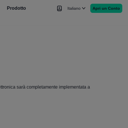
Prodotto
Italiano
Apri un Conto
Notizie
Segnale
Altro
elettronica sarà completamente implementata a