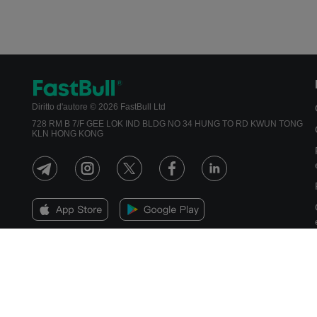
Diritto d'autore © 2026 FastBull Ltd
728 RM B 7/F GEE LOK IND BLDG NO 34 HUNG TO RD KWUN TONG
KLN HONG KONG