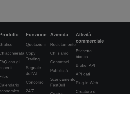
Prodotto
Funzione
Azienda
Attività
commerciale
Grafico
Quotazioni
Reclutamento
Etichetta
Chiacchierata
Copy
Chi siamo
bianca
Trading
FAQ con gli
Contattaci
Broker API
esperti
Segnale
Pubblicità
dell'AI
API dati
Filtro
Scaricamento
Concorso
Plug-in Web
Calendario
FastBull
economico
24/7
Creatore di
Centro
poster
Dati
Analisi
assistenza
Programma di
Strumenti
Educazione
Feedback
affiliazione
FastBull VIP
Accordo per
gli utenti
Caratteristiche