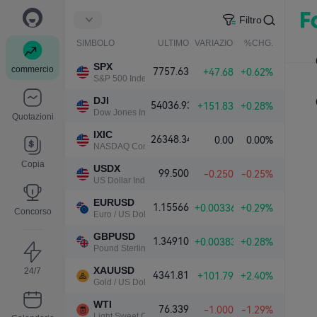
Filtro
SIMBOLO
ULTIMO
VARIAZIONE NETTA.
%CHG.
SPX
commercio
7757.63
+47.68
+0.62%
S&P 500 Index
DJI
54036.93
+151.83
+0.28%
Dow Jones Industrial Average
Quotazioni
IXIC
26348.34
0.00
0.00%
NASDAQ Composite Index
Copia
USDX
99.500
-0.250
-0.25%
US Dollar Index
EURUSD
1.15566
+0.00336
+0.29%
Concorso
Euro / US Dollar
GBPUSD
1.34910
+0.00383
+0.28%
Pound Sterling / US Dollar
XAUUSD
24/7
4341.81
+101.79
+2.40%
Gold / US Dollar
WTI
76.339
-1.000
-1.29%
Light Sweet Crude Oil