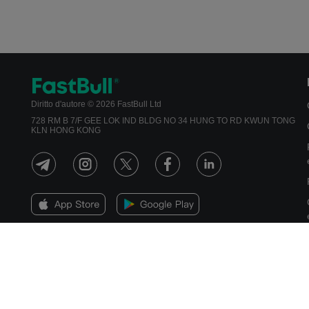
Diritto d'autore © 2026 FastBull Ltd
728 RM B 7/F GEE LOK IND BLDG NO 34 HUNG TO RD KWUN TONG
KLN HONG KONG