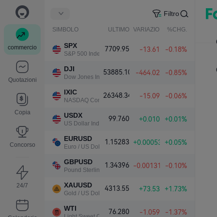
Filtro
SIMBOLO
ULTIMO
VARIAZIONE NETTA.
%CHG.
SPX
commercio
7709.95
-13.61
-0.18%
S&P 500 Index
DJI
53885.10
-464.02
-0.85%
Dow Jones Industrial Average
Quotazioni
IXIC
26348.34
-15.09
-0.06%
NASDAQ Composite Index
Copia
USDX
99.760
+0.010
+0.01%
US Dollar Index
EURUSD
1.15283
+0.00053
+0.05%
Concorso
Euro / US Dollar
GBPUSD
1.34396
-0.00131
-0.10%
Pound Sterling / US Dollar
XAUUSD
24/7
4313.55
+73.53
+1.73%
Gold / US Dollar
WTI
76.280
-1.059
-1.37%
Light Sweet Crude Oil