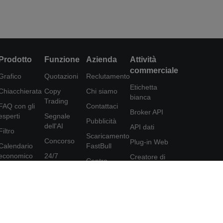
Prodotto
Funzione
Azienda
Attività
commerciale
Grafico
Quotazioni
Reclutamento
Etichetta
Chiacchierata
Copy
Chi siamo
bianca
Trading
FAQ con gli
Contattaci
Broker API
esperti
Segnale
Pubblicità
dell'AI
API dati
Filtro
Scaricamento
Concorso
Plug-in Web
Calendario
FastBull
economico
24/7
Creatore di
Centro
poster
Dati
Analisi
assistenza
Programma di
Strumenti
Educazione
Feedback
affiliazione
FastBull VIP
Accordo per
gli utenti
Caratteristiche