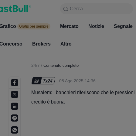
Cerca
Cerca
Prodotto
Grafico
Grafico
Mercato
Notizie
Mercato
Segnale
Gratis per sempre
Gratis per sempre
Concorso
Brokers
Altro
Concorso
Brokers
24/7
/
Contenuto completo
08 Ago 2025 14:36
Musalem: i banchieri riferiscono che le pressioni 
credito è buona