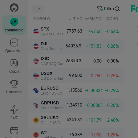
Filtro
SIMBOLO
ULTIMO
VARIAZIONE NETTA.
%CHG.
SPX
commercio
7757.63
+47.68
+0.62%
S&P 500 Index
DJI
54036.93
+151.83
+0.28%
Dow Jones Industrial Average
Quotazioni
IXIC
26348.34
0.00
0.00%
NASDAQ Composite Index
Copia
USDX
99.500
-0.250
-0.25%
US Dollar Index
EURUSD
1.15566
+0.00336
+0.29%
Concorso
Euro / US Dollar
GBPUSD
1.34910
+0.00383
+0.28%
Pound Sterling / US Dollar
XAUUSD
24/7
4341.81
+101.79
+2.40%
Gold / US Dollar
WTI
76.339
-1.000
-1.29%
Light Sweet Crude Oil