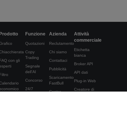
Prodotto
Funzione
Azienda
Attività
commerciale
Grafico
Quotazioni
Reclutamento
Etichetta
Chiacchierata
Copy
Chi siamo
bianca
Trading
FAQ con gli
Contattaci
Broker API
esperti
Segnale
Pubblicità
dell'AI
API dati
Filtro
Scaricamento
Concorso
Plug-in Web
Calendario
FastBull
economico
24/7
Creatore di
Centro
poster
Dati
Analisi
assistenza
Programma di
Strumenti
Educazione
Feedback
affiliazione
FastBull VIP
Accordo per
gli utenti
Caratteristiche