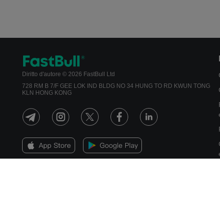
Diritto d'autore © 2026 FastBull Ltd
728 RM B 7/F GEE LOK IND BLDG NO 34 HUNG TO RD KWUN TONG
KLN HONG KONG