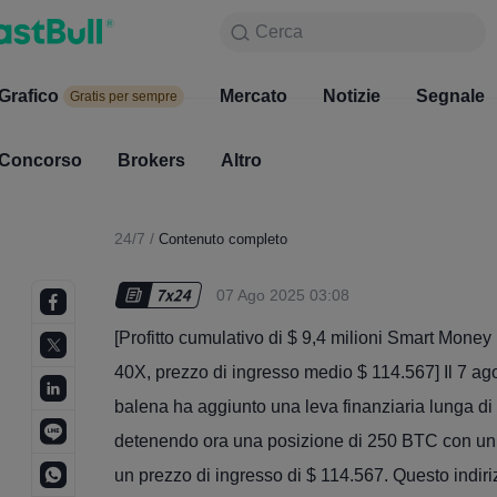
Cerca
Cerca
Prodotto
Grafico
Grafico
Mercato
Notizie
Mercato
Segnale
Gratis per sempre
Gratis per sempre
Concorso
Brokers
Altro
Concorso
Brokers
24/7
/
Contenuto completo
07 Ago 2025 03:08
[Profitto cumulativo di $ 9,4 milioni Smart Money
40X, prezzo di ingresso medio $ 114.567] Il 7 ag
balena ha aggiunto una leva finanziaria lunga di o
detenendo ora una posizione di 250 BTC con un va
un prezzo di ingresso di $ 114.567. Questo indiriz