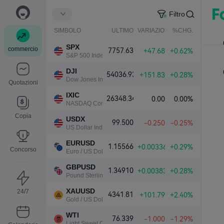
Filtro
SIMBOLO
ULTIMO
VARIAZIONE NETTA.
%CHG.
SPX
commercio
7757.63
+47.68
+0.62%
S&P 500 Index
DJI
54036.93
+151.83
+0.28%
Dow Jones Industrial Average
Quotazioni
IXIC
26348.34
0.00
0.00%
NASDAQ Composite Index
Copia
USDX
99.500
-0.250
-0.25%
US Dollar Index
EURUSD
1.15566
+0.00336
+0.29%
Concorso
Euro / US Dollar
GBPUSD
1.34910
+0.00383
+0.28%
Pound Sterling / US Dollar
XAUUSD
24/7
4341.81
+101.79
+2.40%
Gold / US Dollar
WTI
76.339
-1.000
-1.29%
Light Sweet Crude Oil