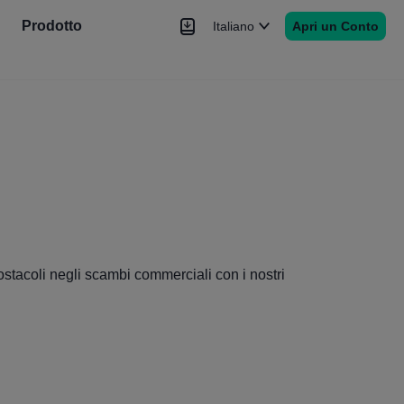
Prodotto
Italiano
Apri un Conto
Notizie
Segnale
Altro
 ostacoli negli scambi commerciali con i nostri