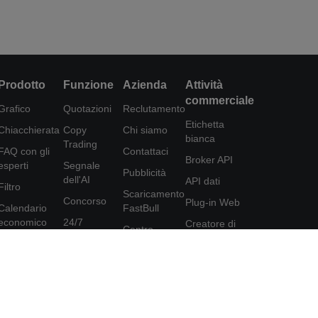
Prodotto
Funzione
Azienda
Attività
commerciale
Grafico
Quotazioni
Reclutamento
Etichetta
Chiacchierata
Copy
Chi siamo
bianca
Trading
FAQ con gli
Contattaci
Broker API
esperti
Segnale
Pubblicità
dell'AI
API dati
Filtro
Scaricamento
Concorso
Plug-in Web
Calendario
FastBull
economico
24/7
Creatore di
Centro
poster
Dati
Analisi
assistenza
Programma di
Strumenti
Educazione
Feedback
affiliazione
FastBull VIP
Accordo per
gli utenti
Caratteristiche