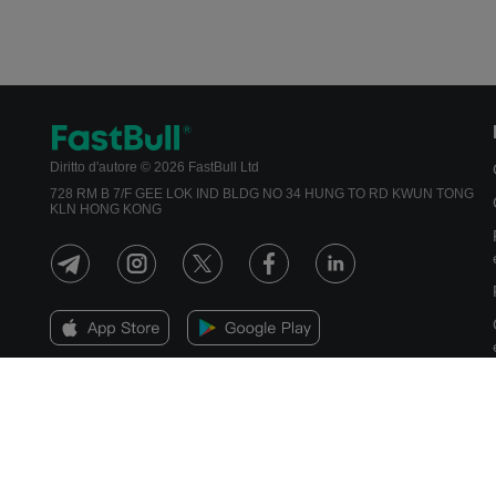
Diritto d'autore © 2026 FastBull Ltd
728 RM B 7/F GEE LOK IND BLDG NO 34 HUNG TO RD KWUN TONG
KLN HONG KONG