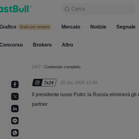
Cerca
Cerca
Prodotto
Grafico
Grafico
Mercato
Notizie
Mercato
Segnale
Gratis per sempre
Gratis per sempre
Concorso
Brokers
Altro
Concorso
Brokers
24/7
/
Contenuto completo
20 Giu 2025 13:30
Il presidente russo Putin: la Russia eliminerà gli
partner