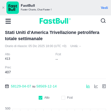
FastBull
Vedi
Faster Charts, Chat Faster！
Stati Uniti d'America Trivellazione petrolifera
totale settimanale
Orario di rilascio:
05 Dic 2025 18:00 (UTC +0)
Unità:
--
Atto
Fcst
413
--
Prec
407
58129-04-07
58569-12-14
su
Atto
Fcst