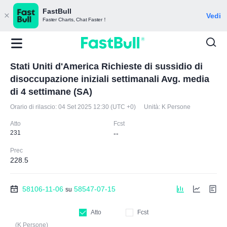
FastBull
Vedi
Faster Charts, Chat Faster！
Stati Uniti d'America Richieste di sussidio di
disoccupazione iniziali settimanali Avg. media
di 4 settimane (SA)
Orario di rilascio:
04 Set 2025 12:30 (UTC +0)
Unità:
K Persone
Atto
Fcst
231
--
Prec
228.5
58106-11-06
58547-07-15
su
Atto
Fcst
(K Persone)