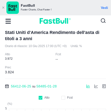
FastBull
Vedi
Faster Charts, Chat Faster！
Stati Uniti d'America Rendimento dell'asta di
titoli a 3 anni
Orario di rilascio:
10 Giu 2025 17:00 (UTC +0)
Unità:
%
Atto
Fcst
3.972
--
Prec
3.824
56412-06-25
58485-01-28
su
Atto
Fcst
(%)