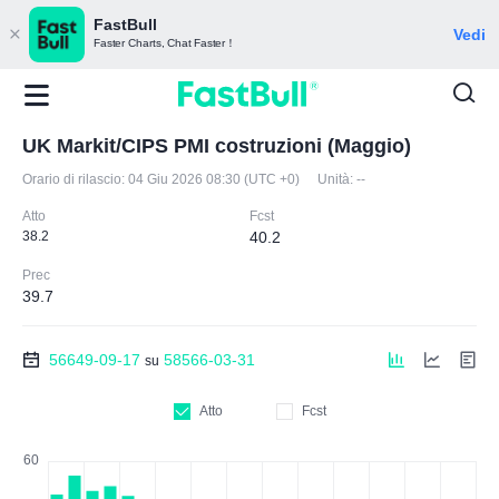
FastBull
Vedi
Faster Charts, Chat Faster！
UK Markit/CIPS PMI costruzioni (Maggio)
Orario di rilascio:
04 Giu 2026 08:30 (UTC +0)
Unità:
--
Atto
Fcst
38.2
40.2
Prec
39.7
56649-09-17
58566-03-31
su
Atto
Fcst