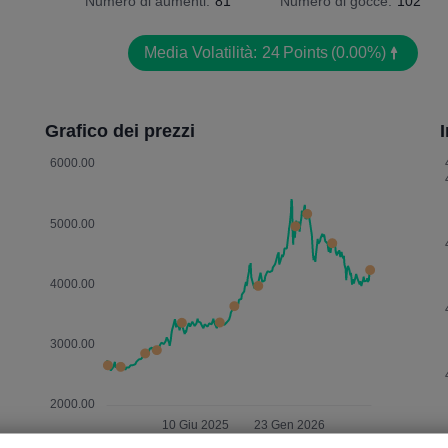
Numero di aumenti:
81
Numero di gocce:
102
Media Volatilità:
24
Points
(0.00%)
Grafico dei prezzi