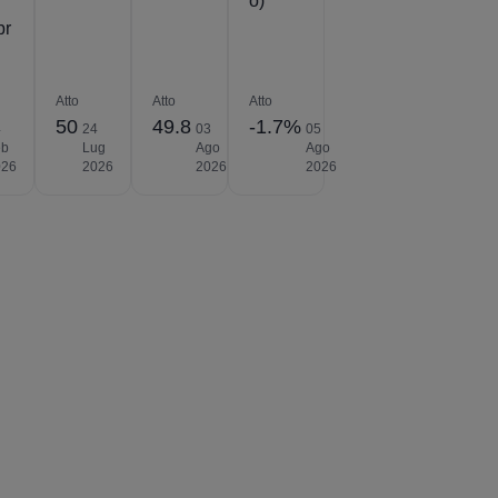
o)
br
Atto
Atto
Atto
50
49.8
-1.7%
4
24
03
05
eb
Lug
Ago
Ago
026
2026
2026
2026