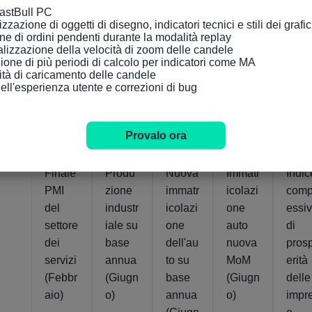
FastBull PC

zazione di oggetti di disegno, indicatori tecnici e stili dei grafici tr
ne di ordini pendenti durante la modalità replay

lizzazione della velocità di zoom delle candele

Atto
Atto
Atto
Atto
Atto
ione di più periodi di calcolo per indicatori come MA

106
49.6
49.8
43.9
47.9
cità di caricamento delle candele

10
05
24
05
dell'esperienza utente e correzioni di bug
Feb
Ago
Lug
Mar
2022
2026
2026
2026
Provalo ora
Franci
Franci
Franci
Franci
Fran
a
a
a
a
a
Finale
Produ
Nuova
Immatr
Indic
PMI
zione
immatr
icolazi
comp
del
industr
icolazi
one
essi
settore
iale su
one
auto
di
dei
base
dell'au
nuova
pros
servizi
annua
to su
MoM
erità
(Febbr
(Giugn
base
(Giugn
delle
aio)
o)
annua
o)
impr