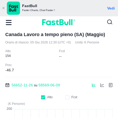
FastBull
Vedi
Faster Charts, Chat Faster！
Canada Lavoro a tempo pieno (SA) (Maggio)
Orario di rilascio:
05 Giu 2026 12:30 (UTC +0)
Unità:
K Persone
Atto
Fcst
154
--
Prec
-46.7
56652-11-26
58569-06-09
su
Atto
Fcst
(K Persone)