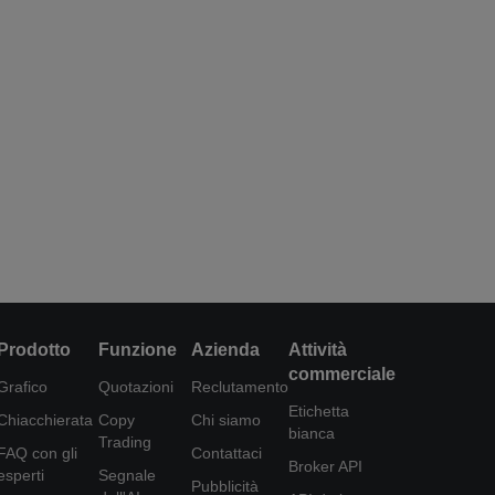
Prodotto
Funzione
Azienda
Attività
commerciale
Grafico
Quotazioni
Reclutamento
Etichetta
Chiacchierata
Copy
Chi siamo
bianca
Trading
FAQ con gli
Contattaci
Broker API
esperti
Segnale
Pubblicità