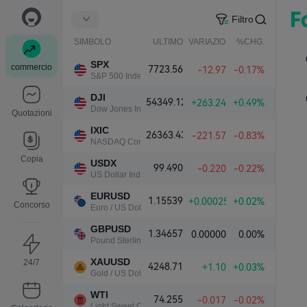
Filtro
SIMBOLO
ULTIMO
VARIAZIONE NETTA.
%CHG.
SPX
commercio
7723.56
-12.97
-0.17%
S&P 500 Index
DJI
54349.12
+263.24
+0.49%
Dow Jones Industrial Average
Quotazioni
IXIC
26363.43
-221.57
-0.83%
NASDAQ Composite Index
Copia
USDX
99.490
-0.220
-0.22%
US Dollar Index
EURUSD
1.15539
+0.00025
+0.02%
Concorso
Euro / US Dollar
GBPUSD
1.34657
0.00000
0.00%
Pound Sterling / US Dollar
XAUUSD
24/7
4248.71
+1.10
+0.03%
Gold / US Dollar
WTI
74.255
-0.017
-0.02%
Light Sweet Crude Oil