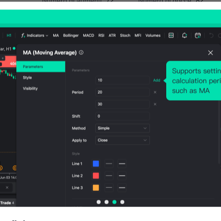
Numero di aumenti:
72
Numero di gocce:
82
Media Volatilità:
-53
Points
(-0.02%)
Grafico dei prezzi