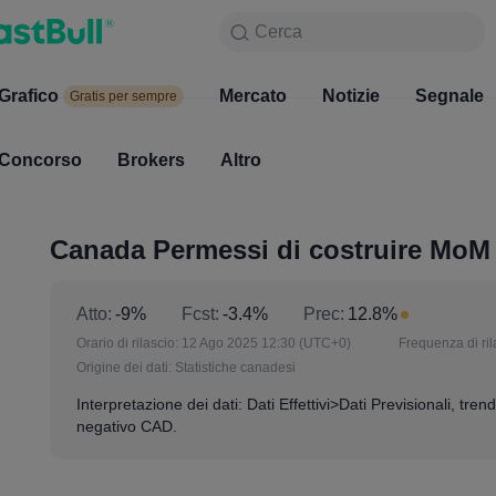
Cerca
Cerca
Prodotto
Grafico
Grafico
Mercato
Notizie
Mercato
Segnale
Gratis per sempre
Gratis per sempre
Concorso
Brokers
Altro
Concorso
Brokers
Canada Permessi di costruire MoM
Atto:
-9%
Fcst:
-3.4%
Prec:
12.8%
Orario di rilascio:
12 Ago 2025 12:30
(UTC+0)
Frequenza di ril
Origine dei dati:
Statistiche canadesi
Interpretazione dei dati: Dati Effettivi>Dati Previsionali, trend
negativo CAD.