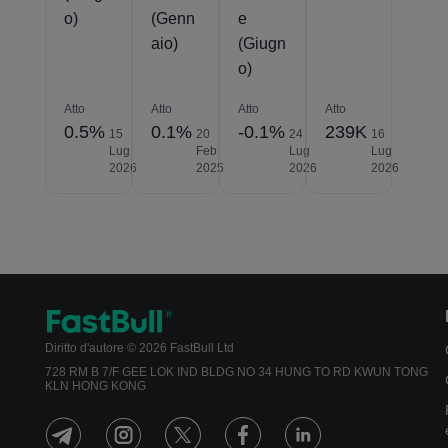
o)
(Genn
e
aio)
(Giugn
o)
Atto
Atto
Atto
Atto
0.5%
0.1%
-0.1%
239K
15
20
24
16
Lug
Feb
Lug
Lug
2026
2025
2026
2026
Diritto d'autore © 2026 FastBull Ltd
728 RM B 7/F GEE LOK IND BLDG NO 34 HUNG TO RD KWUN TONG
KLN HONG KONG