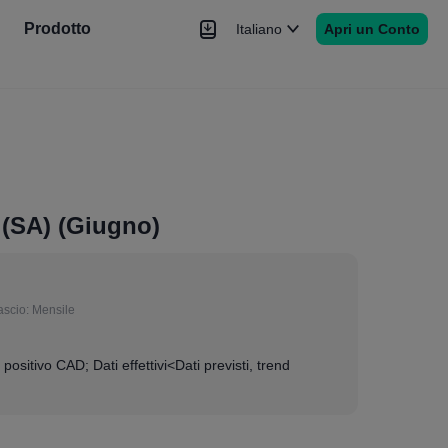
Prodotto
Italiano
Apri un Conto
Notizie
Segnale
Altro
 (SA) (Giugno)
ascio:
Mensile
 positivo CAD; Dati effettivi<Dati previsti, trend