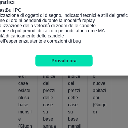
rafici
FastBull PC

zazione di oggetti di disegno, indicatori tecnici e stili dei grafici tr
ne di ordini pendenti durante la modalità replay

lizzazione della velocità di zoom delle candele

ione di più periodi di calcolo per indicatori come MA

cità di caricamento delle candele

Indicatori rilevanti
dell'esperienza utente e correzioni di bug
Canad
Canad
Canad
Canad
Provalo ora
a
a
a
a
Vendit
Nuovo
Nuovo
Inizian
e di
indice
indice
o
case
dei
dei
nuove
esiste
prezzi
prezzi
abitazi
nti su
delle
delle
oni
base
case
case
(Giugn
mensil
su
su
o)
e
base
base
(Giugn
annua
mensil