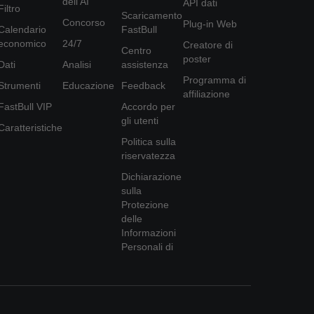
dell'AI
API dati
Filtro
Scaricamento
Concorso
Plug-in Web
Calendario
FastBull
economico
24/7
Creatore di
Centro
poster
Dati
Analisi
assistenza
Programma di
Strumenti
Educazione
Feedback
affiliazione
FastBull VIP
Accordo per
gli utenti
Caratteristiche
Politica sulla
riservatezza
Dichiarazione
sulla
Protezione
delle
Informazioni
Personali di