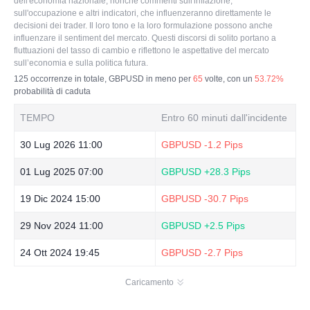
dell'economia nazionale, nonché commenti sull'inflazione,
sull'occupazione e altri indicatori, che influenzeranno direttamente le
decisioni dei trader. Il loro tono e la loro formulazione possono anche
influenzare il sentiment del mercato. Questi discorsi di solito portano a
fluttuazioni del tasso di cambio e riflettono le aspettative del mercato
sull’economia e sulla politica futura.
125
occorrenze in totale, GBPUSD in meno per
65
volte, con un
53.72%
probabilità di caduta
TEMPO
Entro 60 minuti dall'incidente
30 Lug 2026 11:00
GBPUSD
-1.2 Pips
01 Lug 2025 07:00
GBPUSD
+28.3 Pips
19 Dic 2024 15:00
GBPUSD
-30.7 Pips
29 Nov 2024 11:00
GBPUSD
+2.5 Pips
24 Ott 2024 19:45
GBPUSD
-2.7 Pips
Caricamento