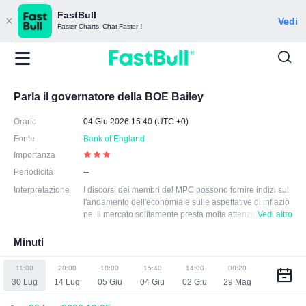
FastBull
Vedi
Faster Charts, Chat Faster！
Parla il governatore della BOE Bailey
Orario
04 Giu 2026 15:40 (UTC +0)
Fonte
Bank of England
Importanza
Periodicità
--
Interpretazione
I discorsi dei membri del MPC possono fornire indizi sul
l'andamento dell'economia e sulle aspettative di inflazio
ne. Il mercato solitamente presta molta attenzio
Vedi altro
ne ai loro discorsi, soprattutto a quelli legati alla politica
monetaria e alle tendenze economiche. Inoltre, i loro dis
Minuti
corsi contribuiscono alla trasparenza della politica mone
taria. Attraverso i discorsi pubblici, possono trasmettere i
11:00
20:00
18:00
15:40
14:00
08:20
nformazioni e riflessioni sulla politica monetaria al pubbl
30 Lug
14 Lug
05 Giu
04 Giu
02 Giu
29 Mag
ico, ai partecipanti al mercato e al governo, in modo che
tutte le parti possano comprendere meglio la posizione