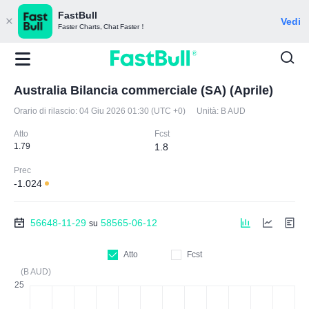
FastBull
Vedi
Faster Charts, Chat Faster！
Australia Bilancia commerciale (SA) (Aprile)
Orario di rilascio:
04 Giu 2026 01:30 (UTC +0)
Unità:
B AUD
Atto
Fcst
1.79
1.8
Prec
-1.024
56648-11-29
58565-06-12
su
Atto
Fcst
(B AUD)