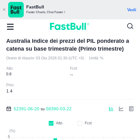
FastBull
Vedi
Faster Charts, Chat Faster！
Australia Indice dei prezzi del PIL ponderato a
catena su base trimestrale (Primo trimestre)
Orario di rilascio:
03 Giu 2026 01:30 (UTC +0)
Unità:
%
Atto
Fcst
0.8
--
Prec
1.4
52391-06-20
58390-03-22
su
Atto
Fcst
(%)