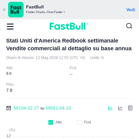
FastBull
Vedi
Faster Charts, Chat Faster！
Stati Uniti d'America Redbook settimanale
Vendite commerciali al dettaglio su base annua
Orario di rilascio:
12 Mag 2026 12:55 (UTC +0)
Unità:
%
Atto
Fcst
9.6
--
Prec
7.8
58104-02-27
58561-04-10
su
Atto
Fcst
(%)