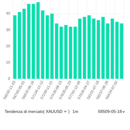
Tendenza di mercato
1m
58509-05-18
(
XAUUSD
)