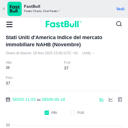
FastBull
Vedi
Faster Charts, Chat Faster！
Stati Uniti d'America Indice del mercato
immobiliare NAHB (Novembre)
Orario di rilascio:
18 Nov 2025 15:00 (UTC +0)
Unità:
--
Atto
Fcst
38
37
Prec
37
56592-11-03
58509-05-18
su
Atto
Fcst