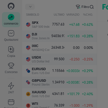
Filtro
SIMBOLO
ULTIMO
VARIAZIONE NETTA.
%CHG.
SPX
commercio
7757.63
+47.68
+0.62%
S&P 500 Index
DJI
54036.93
+151.83
+0.28%
Dow Jones Industrial Average
Quotazioni
IXIC
26348.34
0.00
0.00%
NASDAQ Composite Index
Copia
USDX
99.500
-0.250
-0.25%
US Dollar Index
EURUSD
1.15566
+0.00336
+0.29%
Concorso
Euro / US Dollar
GBPUSD
1.34910
+0.00383
+0.28%
Pound Sterling / US Dollar
XAUUSD
24/7
4341.81
+101.79
+2.40%
Gold / US Dollar
WTI
76.339
-1.000
-1.29%
Light Sweet Crude Oil