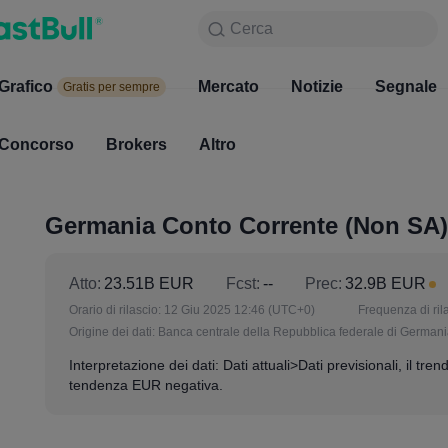
Cerca
Cerca
Prodotto
Grafico
Grafico
Mercato
Notizie
Mercato
Segnale
Gratis per sempre
Gratis per sempre
Concorso
Brokers
Altro
Concorso
Brokers
Germania Conto Corrente (Non SA) 
Atto:
23.51B EUR
Fcst:
--
Prec:
32.9B EUR
Orario di rilascio:
12 Giu 2025 12:46
(UTC+0)
Frequenza di ril
Origine dei dati:
Banca centrale della Repubblica federale di German
Interpretazione dei dati: Dati attuali>Dati previsionali, il trend
tendenza EUR negativa.