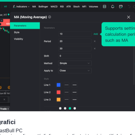
Numero di aumenti:
73
Numero di gocce:
72
Media Volatilità:
18
Points
(0.03%)
Grafico dei prezzi
rafici
FastBull PC
