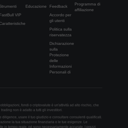
Programma di
Strumenti
Educazione
Feedback
affiliazione
FastBull VIP
Accordo per
gli utenti
Caratteristiche
Politica sulla
riservatezza
Dichiarazione
sulla
Protezione
delle
Informazioni
Personali di
obbligazioni, fondi o criptovalute è un'attività ad alto rischio, che
trading non è adatto a tutti gli investitori.
diligence, usare il tuo giudizio e consultare consulenti qualificati.
azione la tua situazione finanziaria o le tue esigenze. Le
te in tempo reale, né sono necessariamente accurate. I prezzi