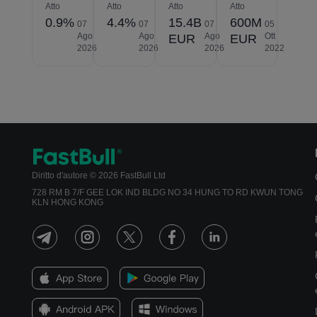
Atto
Atto
Atto
Atto
0.9%
4.4%
15.4B
600M
07
07
07
05
Ago
Ago
Ago
Ott
EUR
EUR
2026
2026
2026
2022
Diritto d'autore © 2026 FastBull Ltd
728 RM B 7/F GEE LOK IND BLDG NO 34 HUNG TO RD KWUN TONG
KLN HONG KONG