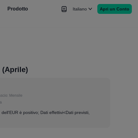
Prodotto
Italiano
Apri un Conto
Notizie
Segnale
Altro
(Aprile)
ascio:
Mensile
ia
 dell'EUR è positivo; Dati effettivi<Dati previsti,