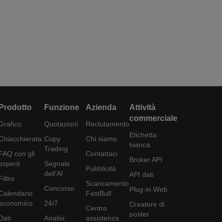
Prodotto
Funzione
Azienda
Attività
commerciale
Grafico
Quotazioni
Reclutamento
Etichetta
Chiacchierata
Copy
Chi siamo
bianca
Trading
FAQ con gli
Contattaci
Broker API
esperti
Segnale
Pubblicità
dell'AI
API dati
Filtro
Scaricamento
Concorso
Plug-in Web
Calendario
FastBull
economico
24/7
Creatore di
Centro
poster
Dati
Analisi
assistenza