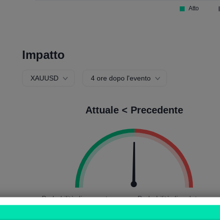
Impatto
XAUUSD
4 ore dopo l'evento
Attuale < Precedente
Probabilità di aumento:
Probabilità di caduta:
50.34%
49.66%