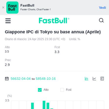
FastBull
Vedi
Faster Charts, Chat Faster！
Giappone IPC di Tokyo su base annua (Aprile)
Orario di rilascio:
24 Apr 2025 23:30 (UTC +0)
Unità:
%
Atto
Fcst
3.5
3.3
Prec
2.9
56632-04-04
58548-10-16
su
Atto
Fcst
(%)